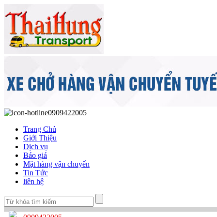
0909422005
Trang Chủ
Giới Thiệu
Dịch vụ
Báo giá
Mặt hàng vận chuyển
Tin Tức
liên hệ