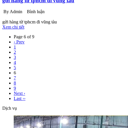
gửi hàng từ tphcm đi vũng tàu
By Admin
Bình luận
gửi hàng từ tphcm đi vũng tàu
Xem chi tiết
Page 6 of 9
‹ Prev
1
2
3
4
5
6
7
8
9
Next ›
Last ››
Dịch vụ