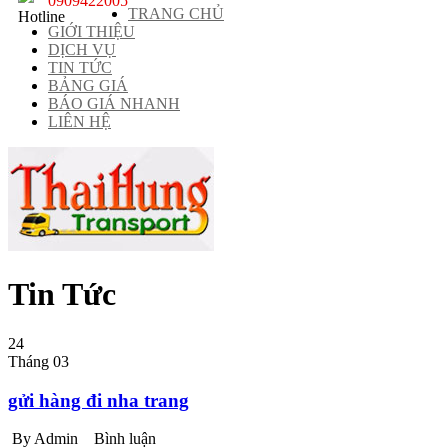
0909422005
TRANG CHỦ
GIỚI THIỆU
DỊCH VỤ
TIN TỨC
BẢNG GIÁ
BÁO GIÁ NHANH
LIÊN HỆ
Tin Tức
24
Tháng 03
gửi hàng đi nha trang
By Admin
Bình luận