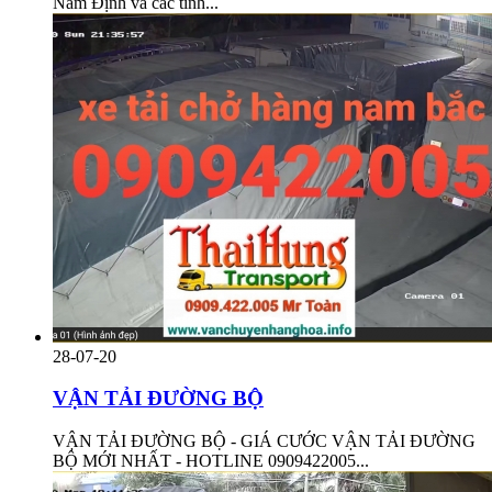
Nam Định và các tỉnh...
28-07-20
VẬN TẢI ĐƯỜNG BỘ
VẬN TẢI ĐƯỜNG BỘ - GIÁ CƯỚC VẬN TẢI ĐƯỜNG
BỘ MỚI NHẤT - HOTLINE 0909422005...