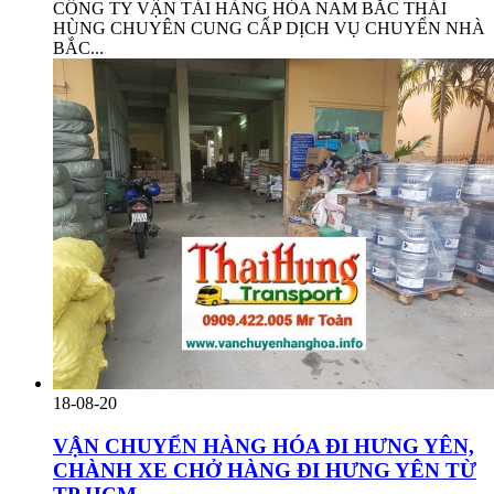
CÔNG TY VẬN TẢI HÀNG HÓA NAM BẮC THÁI
HÙNG CHUYÊN CUNG CẤP DỊCH VỤ CHUYỂN NHÀ
BẮC...
18-08-20
VẬN CHUYỂN HÀNG HÓA ĐI HƯNG YÊN,
CHÀNH XE CHỞ HÀNG ĐI HƯNG YÊN TỪ