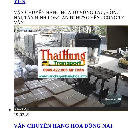
YÊN
VẬN CHUYỂN HÀNG HÓA TỪ VŨNG TÀU, ĐỒNG
NAI, TÂY NINH LONG AN ĐI HƯNG YÊN - CÔNG TY
VẬN...
19-02-21
VẬN CHUYỂN HÀNG HÓA ĐỒNG NAI,