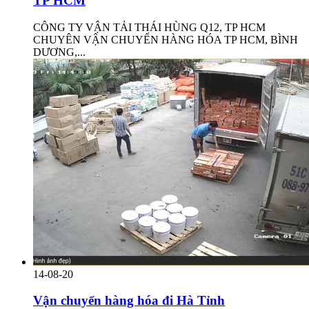
TP HCM
CÔNG TY VẬN TẢI THÁI HÙNG Q12, TP HCM
CHUYÊN VẬN CHUYỂN HÀNG HÓA TP HCM, BÌNH
DƯƠNG,...
14-08-20
Vận chuyển hàng hóa đi Hà Tỉnh