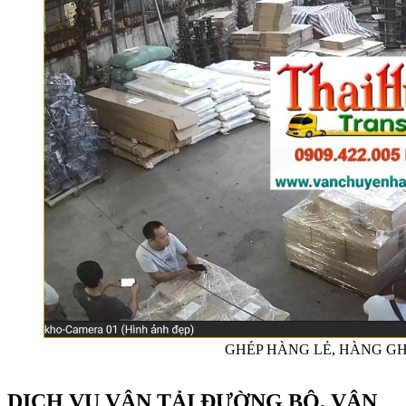
GHÉP HÀNG LẺ, HÀNG G
DỊCH VỤ VẬN TẢI ĐƯỜNG BỘ, VẬN