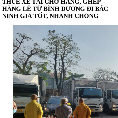
THUÊ XE TẢI CHỞ HÀNG, GHÉP
HÀNG LẺ TỪ BÌNH DƯƠNG ĐI BẮC
NINH GIÁ TỐT, NHANH CHÓNG