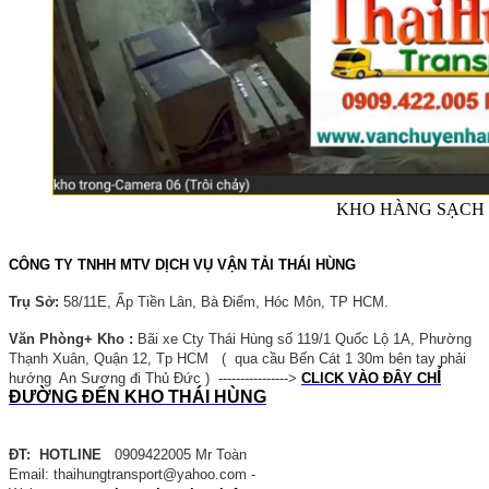
KHO HÀNG SẠCH 
CÔNG TY TNHH MTV DỊCH VỤ VẬN TẢI THÁI HÙNG
Trụ Sở:
58/11E, Ấp Tiền Lân, Bà Điểm, Hóc Môn, TP HCM.
Văn Phòng+ Kho :
Bãi xe Cty Thái Hùng số 119/1 Quốc Lộ 1A, Phường
Thạnh Xuân, Quận 12, Tp HCM ( qua cầu Bến Cát 1 30m bên tay phải
Ỉ
hướng An Sương đi Thủ Đức ) ---------------->
CLICK VÀO ĐÂY CH
ĐƯ
Ờ
NG Đ
Ế
N KHO THÁI HÙNG
ĐT: HOTLINE
0909422005 Mr Toàn
Email: thaihungtransport@yahoo.com -