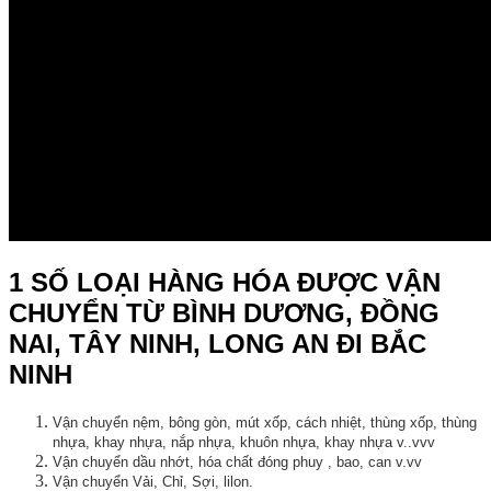
1 SỐ LOẠI HÀNG HÓA ĐƯỢC VẬN
CHUYỂN TỪ BÌNH DƯƠNG, ĐỒNG
NAI, TÂY NINH, LONG AN ĐI BẮC
NINH
Vận chuyển nệm, bông gòn, mút xốp, cách nhiệt, thùng xốp, thùng
nhựa, khay nhựa, nắp nhựa, khuôn nhựa, khay nhựa v..vvv
Vận chuyển dầu nhớt, hóa chất đóng phuy , bao, can v.vv
Vận chuyển Vải, Chỉ, Sợi, lilon.