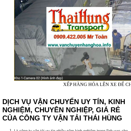
XẾP HÀNG HÓA LÊN XE ĐỂ CH
DỊCH VỤ VẬN CHUYỂN UY TÍN, KINH
NGHIỆM, CHUYÊN NGHIỆP, GIÁ RẺ
CỦA CÔNG TY VẬN TẢI THÁI HÙNG
Là công ty vận tải uy tín nhiều năm kinh nghiệm trong lĩnh vực cho