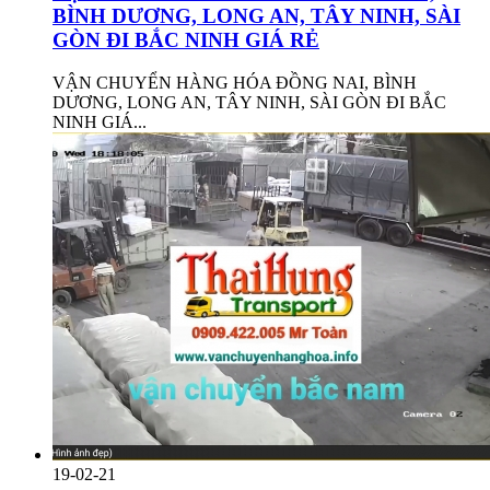
BÌNH DƯƠNG, LONG AN, TÂY NINH, SÀI
GÒN ĐI BẮC NINH GIÁ RẺ
VẬN CHUYỂN HÀNG HÓA ĐỒNG NAI, BÌNH
DƯƠNG, LONG AN, TÂY NINH, SÀI GÒN ĐI BẮC
NINH GIÁ...
19-02-21