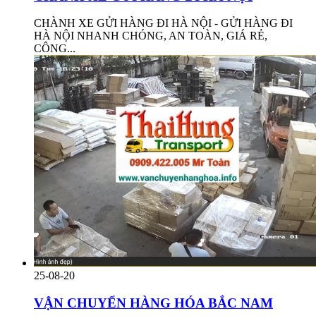
CHÀNH XE GỬI HÀNG ĐI HÀ NỘI - GỬI HÀNG ĐI
HÀ NỘI NHANH CHÓNG, AN TOÀN, GIÁ RẺ,
CÔNG...
25-08-20
VẬN CHUYỂN HÀNG HÓA BẮC NAM