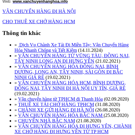
Web:
www.vanchuyenhanghoa.info
VẬN CHUYỂN HÀNG ĐI HÀ NỘI
CHO THUÊ XE CHỞ HÀNG HCM
Thông tin khác
»
Dịch Vụ Chành Xe Tải Đi Miền Tây: Vận Chuyển Hàng
Hóa Nhanh Chóng và Tiết Kiệm
(14.11.2024)
»
VẬN CHUYỂN HÀNG TỪ VŨNG TÀU, ĐỒNG NAI,
TÂY NINH LONG AN ĐI HƯNG YÊN
(21.02.2021)
»
VẬN CHUYỂN HÀNG HÓA ĐỒNG NAI, BÌNH
DƯƠNG, LONG AN, TÂY NINH, SÀI GÒN ĐI BẮC
NINH GIÁ RẺ
(19.02.2021)
»
VẬN CHUYỂN HÀNG HÓA HCM, BÌNH DƯƠNG,
ĐỒNG NAI, TÂY NINH ĐI HÀ NỘI UY TÍN, GIÁ RẺ
(19.02.2021)
»
Vận chuyển hàng từ TPHCM đi Thanh Hóa
(02.09.2020)
»
THUÊ XE TẢI CHỞ HÀNG TPHCM
(31.08.2020)
»
CHÀNH XE GỬI HÀNG ĐI HÀ NỘI
(26.08.2020)
»
VẬN CHUYỂN HÀNG HÓA BẮC NAM
(25.08.2020)
»
CHUYỂN NHÀ BẮC NAM
(21.08.2020)
»
VẬN CHUYỂN HÀNG HÓA ĐI HƯNG YÊN, CHÀNH
XE CHỞ HÀNG ĐI HƯNG YÊN TỪ TP HCM