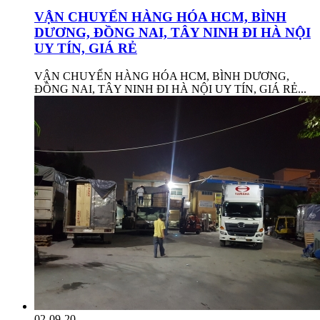
VẬN CHUYỂN HÀNG HÓA HCM, BÌNH
DƯƠNG, ĐỒNG NAI, TÂY NINH ĐI HÀ NỘI
UY TÍN, GIÁ RẺ
VẬN CHUYỂN HÀNG HÓA HCM, BÌNH DƯƠNG,
ĐỒNG NAI, TÂY NINH ĐI HÀ NỘI UY TÍN, GIÁ RẺ...
02-09-20