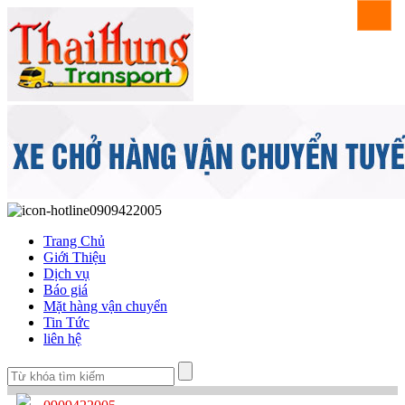
0909422005
Trang Chủ
Giới Thiệu
Dịch vụ
Báo giá
Mặt hàng vận chuyển
Tin Tức
liên hệ