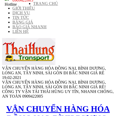
0909422005
TRANG CHỦ
GIỚI THIỆU
DỊCH VỤ
TIN TỨC
BẢNG GIÁ
BÁO GIÁ NHANH
LIÊN HỆ
VẬN CHUYỂN HÀNG HÓA ĐỒNG NAI, BÌNH DƯƠNG,
LONG AN, TÂY NINH, SÀI GÒN ĐI BẮC NINH GIÁ RẺ
19-02-2021
VẬN CHUYỂN HÀNG HÓA ĐỒNG NAI, BÌNH DƯƠNG,
LONG AN, TÂY NINH, SÀI GÒN ĐI BẮC NINH GIÁ RẺ!
CÔNG TY VẬN TẢI THÁI HÙNG UY TÍN, NHANH CHÓNG,
AN TOÀN 0909422005
VẬN CHUYỂN HÀNG HÓA