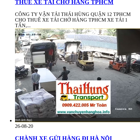
THUÊ XE TẢI CHỞ HÀNG TPHCM
CÔNG TY VẬN TẢI THÁI HÙNG QUẬN 12 TPHCM
CHO THUÊ XE TẢI CHỞ HÀNG TPHCM XE TẢI 1
TẤN,...
26-08-20
CHÀNH XE GỬI HÀNG ĐI HÀ NỘI