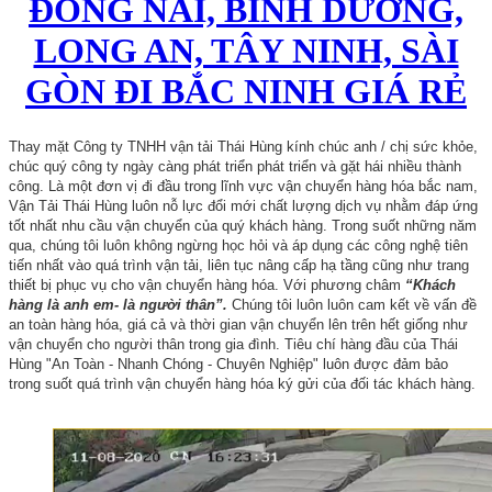
ĐỒNG NAI, BÌNH DƯƠNG,
LONG AN, TÂY NINH, SÀI
GÒN ĐI BẮC NINH GIÁ RẺ
Thay mặt Công ty TNHH vận tải Thái Hùng kính chúc anh / chị sức khỏe,
chúc quý công ty ngày càng phát triển phát triển và gặt hái nhiều thành
công. Là một đơn vị đi đầu trong lĩnh vực vận chuyển hàng hóa bắc nam,
Vận Tải Thái Hùng luôn nỗ lực đổi mới chất lượng dịch vụ nhằm đáp ứng
tốt nhất nhu cầu vận chuyển của quý khách hàng. Trong suốt những năm
qua, chúng tôi luôn không ngừng học hỏi và áp dụng các công nghệ tiên
tiến nhất vào quá trình vận tải, liên tục nâng cấp hạ tầng cũng như trang
thiết bị phục vụ cho vận chuyển hàng hóa. Với phương châm
“Khách
hàng là anh em- là người thân”.
Chúng tôi luôn luôn cam kết về vấn đề
an toàn hàng hóa, giá cả và thời gian vận chuyển lên trên hết giống như
vận chuyển cho người thân trong gia đình. Tiêu chí hàng đầu của Thái
Hùng "An Toàn - Nhanh Chóng - Chuyên Nghiệp" luôn được đảm bảo
trong suốt quá trình vận chuyển hàng hóa ký gửi của đối tác khách hàng.