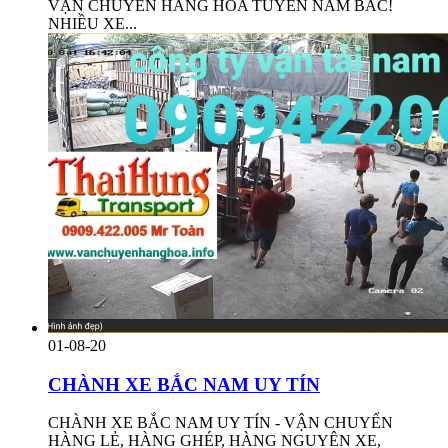
VẬN CHUYỂN HÀNG HÓA TUYẾN NAM BẮC!
NHIỀU XE...
01-08-20
CHÀNH XE BẮC NAM UY TÍN
CHÀNH XE BẮC NAM UY TÍN - VẬN CHUYỂN
HÀNG LẺ, HÀNG GHÉP, HÀNG NGUYÊN XE,