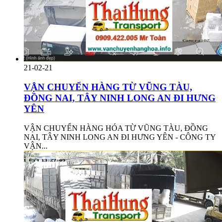
21-02-21
VẬN CHUYỂN HÀNG TỪ VŨNG TÀU,
ĐỒNG NAI, TÂY NINH LONG AN ĐI HƯNG
YÊN
VẬN CHUYỂN HÀNG HÓA TỪ VŨNG TÀU, ĐỒNG
NAI, TÂY NINH LONG AN ĐI HƯNG YÊN - CÔNG TY
VẬN...