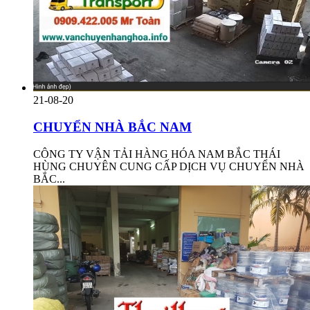
21-08-20
CHUYỂN NHÀ BẮC NAM
CÔNG TY VẬN TẢI HÀNG HÓA NAM BẮC THÁI
HÙNG CHUYÊN CUNG CẤP DỊCH VỤ CHUYỂN NHÀ
BẮC...