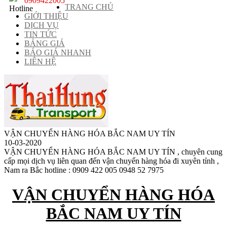
0909422005
TRANG CHỦ
GIỚI THIỆU
DỊCH VỤ
TIN TỨC
BẢNG GIÁ
BÁO GIÁ NHANH
LIÊN HỆ
VẬN CHUYỂN HÀNG HÓA BẮC NAM UY TÍN
10-03-2020
VẬN CHUYỂN HÀNG HÓA BẮC NAM UY TÍN , chuyên cung
cấp mọi dịch vụ liên quan đến vận chuyển hàng hóa đi xuyên tỉnh ,
Nam ra Bắc hotline : 0909 422 005 0948 52 7975
VẬN CHUYỂN HÀNG HÓA
BẮC NAM UY TÍN