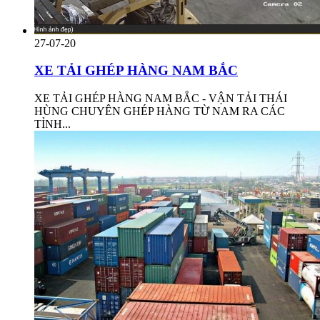
27-07-20
XE TẢI GHÉP HÀNG NAM BẮC
XE TẢI GHÉP HÀNG NAM BẮC - VẬN TẢI THÁI
HÙNG CHUYÊN GHÉP HÀNG TỪ NAM RA CÁC
TỈNH...