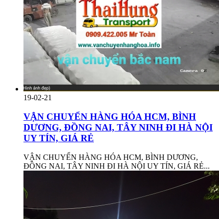
19-02-21
VẬN CHUYỂN HÀNG HÓA HCM, BÌNH
DƯƠNG, ĐỒNG NAI, TÂY NINH ĐI HÀ NỘI
UY TÍN, GIÁ RẺ
VẬN CHUYỂN HÀNG HÓA HCM, BÌNH DƯƠNG,
ĐỒNG NAI, TÂY NINH ĐI HÀ NỘI UY TÍN, GIÁ RẺ...