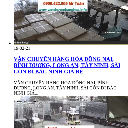
19-02-21
VẬN CHUYỂN HÀNG HÓA ĐỒNG NAI,
BÌNH DƯƠNG, LONG AN, TÂY NINH, SÀI
GÒN ĐI BẮC NINH GIÁ RẺ
VẬN CHUYỂN HÀNG HÓA ĐỒNG NAI, BÌNH
DƯƠNG, LONG AN, TÂY NINH, SÀI GÒN ĐI BẮC
NINH GIÁ...