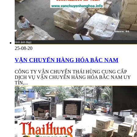
25-08-20
VẬN CHUYỂN HÀNG HÓA BẮC NAM
CÔNG TY VẬN CHUYỂN THÁI HÙNG CUNG CẤP
DỊCH VỤ VẬN CHUYỂN HÀNG HÓA BẮC NAM UY
TÍN,...