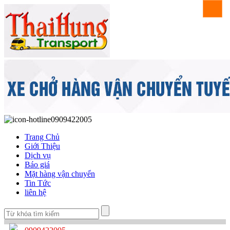
0909422005
Trang Chủ
Giới Thiệu
Dịch vụ
Báo giá
Mặt hàng vận chuyển
Tin Tức
liên hệ