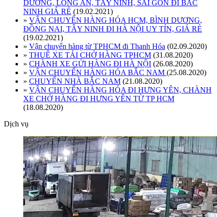
DƯƠNG, LONG AN, TÂY NINH, SÀI GÒN ĐI BẮC
NINH GIÁ RẺ
(19.02.2021)
»
VẬN CHUYỂN HÀNG HÓA HCM, BÌNH DƯƠNG,
ĐỒNG NAI, TÂY NINH ĐI HÀ NỘI UY TÍN, GIÁ RẺ
(19.02.2021)
»
Vận chuyển hàng từ TPHCM đi Thanh Hóa
(02.09.2020)
»
THUÊ XE TẢI CHỞ HÀNG TPHCM
(31.08.2020)
»
CHÀNH XE GỬI HÀNG ĐI HÀ NỘI
(26.08.2020)
»
VẬN CHUYỂN HÀNG HÓA BẮC NAM
(25.08.2020)
»
CHUYỂN NHÀ BẮC NAM
(21.08.2020)
»
VẬN CHUYỂN HÀNG HÓA ĐI HƯNG YÊN, CHÀNH
XE CHỞ HÀNG ĐI HƯNG YÊN TỪ TP HCM
(18.08.2020)
Dịch vụ