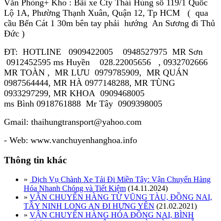
Văn Phòng+ Kho : Bãi xe Cty Thái Hùng số 119/1 Quốc
Lộ 1A, Phường Thạnh Xuân, Quận 12, Tp HCM ( qua
cầu Bến Cát 1 30m bên tay phải hướng An Sương đi Thủ
Đức )
ĐT: HOTLINE 0909422005 0948527975 MR Sơn
0912452595 ms Huyền 028.22005656 , 0932702666
MR TOÀN , MR LƯU 0979785909, MR QUÁN
0987564444, MR HÀ 0977148288, MR TÙNG
0933297299, MR KHOA 0909468005
ms Bình 0918761888 Mr Tây 0909398005
Gmail: thaihungtransport@yahoo.com
- Web: www.vanchuyenhanghoa.info
Thông tin khác
»
Dịch Vụ Chành Xe Tải Đi Miền Tây: Vận Chuyển Hàng
Hóa Nhanh Chóng và Tiết Kiệm
(14.11.2024)
»
VẬN CHUYỂN HÀNG TỪ VŨNG TÀU, ĐỒNG NAI,
TÂY NINH LONG AN ĐI HƯNG YÊN
(21.02.2021)
»
VẬN CHUYỂN HÀNG HÓA ĐỒNG NAI, BÌNH