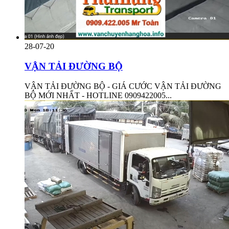
28-07-20
VẬN TẢI ĐƯỜNG BỘ
VẬN TẢI ĐƯỜNG BỘ - GIÁ CƯỚC VẬN TẢI ĐƯỜNG
BỘ MỚI NHẤT - HOTLINE 0909422005...