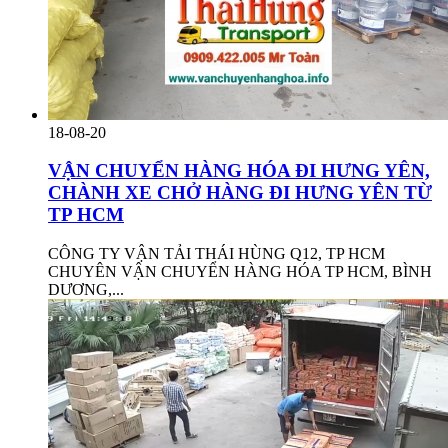
18-08-20
VẬN CHUYỂN HÀNG HÓA ĐI HƯNG YÊN,
CHÀNH XE CHỞ HÀNG ĐI HƯNG YÊN TỪ
TP HCM
CÔNG TY VẬN TẢI THÁI HÙNG Q12, TP HCM
CHUYÊN VẬN CHUYỂN HÀNG HÓA TP HCM, BÌNH
DƯƠNG,...