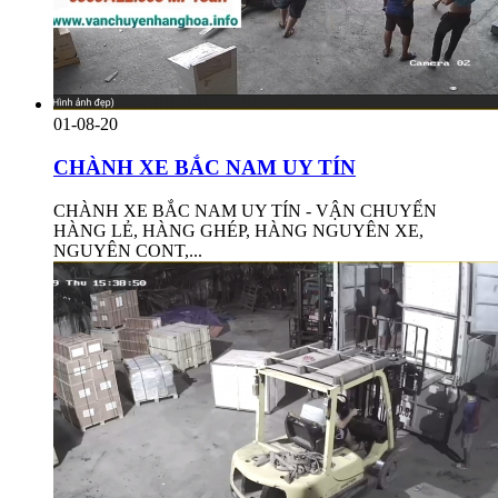
01-08-20
CHÀNH XE BẮC NAM UY TÍN
CHÀNH XE BẮC NAM UY TÍN - VẬN CHUYỂN
HÀNG LẺ, HÀNG GHÉP, HÀNG NGUYÊN XE,
NGUYÊN CONT,...