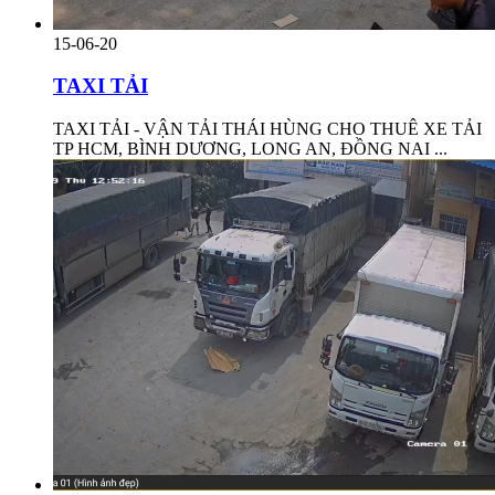
15-06-20
TAXI TẢI
TAXI TẢI - VẬN TẢI THÁI HÙNG CHO THUÊ XE TẢI
TP HCM, BÌNH DƯƠNG, LONG AN, ĐỒNG NAI ...