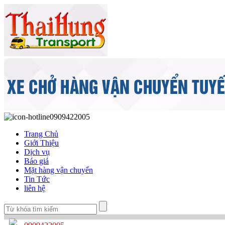
0909422005
Trang Chủ
Giới Thiệu
Dịch vụ
Báo giá
Mặt hàng vận chuyển
Tin Tức
liên hệ