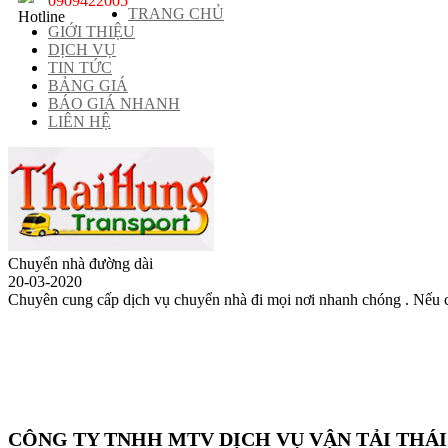
0909422005
TRANG CHỦ
GIỚI THIỆU
DỊCH VỤ
TIN TỨC
BẢNG GIÁ
BÁO GIÁ NHANH
LIÊN HỆ
Chuyển nhà đường dài
20-03-2020
Chuyên cung cấp dịch vụ chuyển nhà đi mọi nơi nhanh chóng . Nếu c
CÔNG TY TNHH MTV DỊCH VỤ VẬN TẢI THÁ