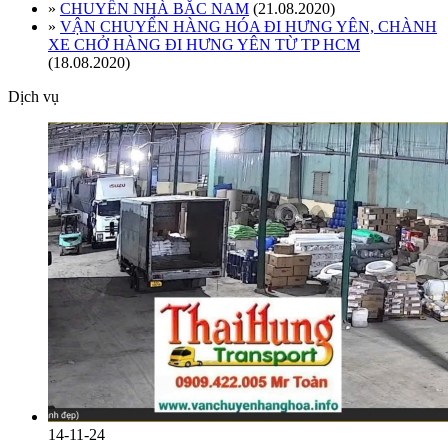
»
CHUYỂN NHÀ BẮC NAM
(21.08.2020)
»
VẬN CHUYỂN HÀNG HÓA ĐI HƯNG YÊN, CHÀNH
XE CHỞ HÀNG ĐI HƯNG YÊN TỪ TP HCM
(18.08.2020)
Dịch vụ
14-11-24