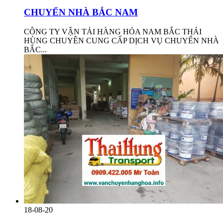
CHUYỂN NHÀ BẮC NAM
CÔNG TY VẬN TẢI HÀNG HÓA NAM BẮC THÁI
HÙNG CHUYÊN CUNG CẤP DỊCH VỤ CHUYỂN NHÀ
BẮC...
18-08-20