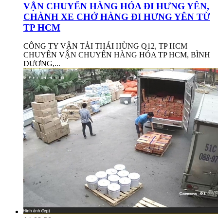
VẬN CHUYỂN HÀNG HÓA ĐI HƯNG YÊN,
CHÀNH XE CHỞ HÀNG ĐI HƯNG YÊN TỪ
TP HCM
CÔNG TY VẬN TẢI THÁI HÙNG Q12, TP HCM
CHUYÊN VẬN CHUYỂN HÀNG HÓA TP HCM, BÌNH
DƯƠNG,...