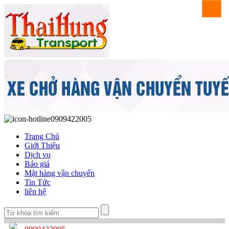
0909422005
Trang Chủ
Giới Thiệu
Dịch vụ
Báo giá
Mặt hàng vận chuyển
Tin Tức
liên hệ