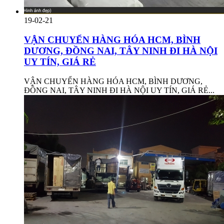
19-02-21
VẬN CHUYỂN HÀNG HÓA HCM, BÌNH
DƯƠNG, ĐỒNG NAI, TÂY NINH ĐI HÀ NỘI
UY TÍN, GIÁ RẺ
VẬN CHUYỂN HÀNG HÓA HCM, BÌNH DƯƠNG,
ĐỒNG NAI, TÂY NINH ĐI HÀ NỘI UY TÍN, GIÁ RẺ...