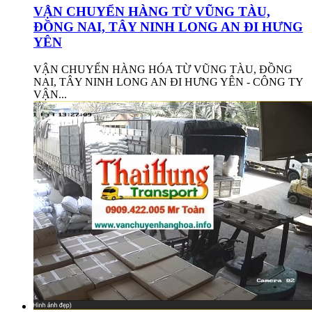
VẬN CHUYỂN HÀNG TỪ VŨNG TÀU,
ĐỒNG NAI, TÂY NINH LONG AN ĐI HƯNG
YÊN
VẬN CHUYỂN HÀNG HÓA TỪ VŨNG TÀU, ĐỒNG
NAI, TÂY NINH LONG AN ĐI HƯNG YÊN - CÔNG TY
VẬN...