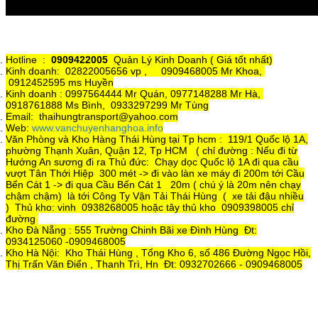
Hotline :
0909422005
Quản Lý Kinh Doanh ( Giá tốt nhất)
Kinh doanh: 02822005656 vp , 0909468005 Mr Khoa,
0912452595 ms Huyền
Kinh doanh : 0997564444 Mr Quán, 0977148288 Mr Hà,
0918761888 Ms Bình, 0933297299 Mr Tùng
Email: thaihungtransport@yahoo.com
Web:
www.vanchuyenhanghoa.info
Văn Phòng và Kho Hàng Thái Hùng tại Tp hcm : 119/1 Quốc lộ 1A,
phường Thạnh Xuân, Quận 12, Tp HCM ( chỉ đường : Nếu đi từ
Hướng An sương đi ra Thủ đức: Chạy dọc Quốc lộ 1A đi qua cầu
vượt Tân Thới Hiệp 300 mét -> đi vào làn xe máy đi 200m tới Cầu
Bến Cát 1 -> đi qua Cầu Bến Cát 1 20m ( chú ý là 20m nên chạy
chậm chậm) là tới Công Ty Vận Tải Thái Hùng ( xe tải đậu nhiều
) Thủ kho: vinh 0938268005 hoặc tây thủ kho 0909398005 chỉ
đường
Kho Đà Nẵng : 555 Trường Chinh Bãi xe Đình Hùng Đt:
0934125060 -0909468005
Kho Hà Nội: Kho Thái Hùng , Tổng Kho 6, số 486 Đường Ngọc Hồi,
Thị Trấn Văn Điển , Thanh Trì, Hn Đt: 0932702666 - 0909468005