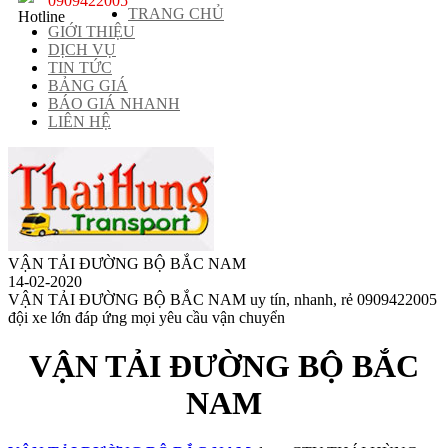
0909422005
TRANG CHỦ
GIỚI THIỆU
DỊCH VỤ
TIN TỨC
BẢNG GIÁ
BÁO GIÁ NHANH
LIÊN HỆ
VẬN TẢI ĐƯỜNG BỘ BẮC NAM
14-02-2020
VẬN TẢI ĐƯỜNG BỘ BẮC NAM uy tín, nhanh, rẻ 0909422005
đội xe lớn đáp ứng mọi yêu cầu vận chuyển
VẬN TẢI ĐƯỜNG BỘ BẮC
NAM