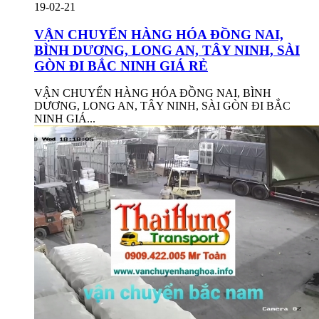
19-02-21
VẬN CHUYỂN HÀNG HÓA ĐỒNG NAI,
BÌNH DƯƠNG, LONG AN, TÂY NINH, SÀI
GÒN ĐI BẮC NINH GIÁ RẺ
VẬN CHUYỂN HÀNG HÓA ĐỒNG NAI, BÌNH
DƯƠNG, LONG AN, TÂY NINH, SÀI GÒN ĐI BẮC
NINH GIÁ...