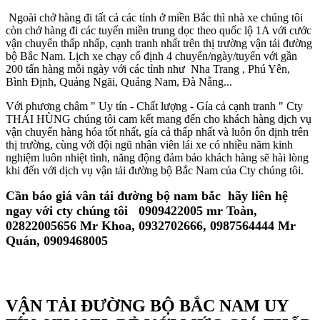
Ngoài chở hàng đi tất cả các tỉnh ở miền Bắc thì nhà xe chúng tôi
còn chở hàng đi các tuyến miền trung dọc theo quốc lộ 1A với cước
vận chuyển thấp nhấp, cạnh tranh nhất trên thị trường vận tải đường
bộ Bắc Nam. Lịch xe chạy cố định 4 chuyến/ngày/tuyến với gần
200 tấn hàng mỗi ngày với các tỉnh như Nha Trang , Phú Yên,
Bình Định, Quảng Ngãi, Quảng Nam, Đà Nẵng...
Với phương châm " Uy tín - Chất lượng - Gía cả cạnh tranh " Cty
THÁI HÙNG chúng tôi cam kết mang đến cho khách hàng dịch vụ
vận chuyển hàng hóa tốt nhất, gía cả thấp nhất và luôn ổn định trên
thị trường, cùng với đội ngũ nhân viên lái xe có nhiều năm kinh
nghiệm luôn nhiệt tình, năng động đảm bảo khách hàng sẽ hài lòng
khi đến với dịch vụ vận tải đường bộ Bắc Nam của Cty chúng tôi.
Cần báo giá vân tải đường bộ nam bắc hãy liên hệ
ngay với cty chúng tôi 0909422005 mr Toàn,
02822005656 Mr Khoa, 0932702666, 0987564444 Mr
Quán, 0909468005
VẬN TẢI ĐƯỜNG BỘ BẮC NAM UY