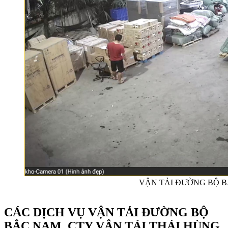
VẬN TẢI ĐƯỜNG BỘ 
CÁC DỊCH VỤ VẬN TẢI ĐƯỜNG BỘ
BẮC NAM CTY VẬN TẢI THÁI HÙNG