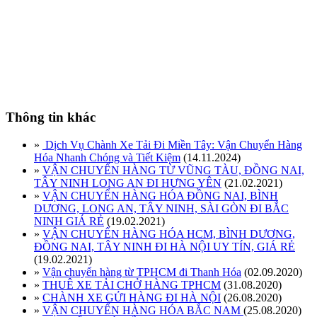
Thông tin khác
»
Dịch Vụ Chành Xe Tải Đi Miền Tây: Vận Chuyển Hàng
Hóa Nhanh Chóng và Tiết Kiệm
(14.11.2024)
»
VẬN CHUYỂN HÀNG TỪ VŨNG TÀU, ĐỒNG NAI,
TÂY NINH LONG AN ĐI HƯNG YÊN
(21.02.2021)
»
VẬN CHUYỂN HÀNG HÓA ĐỒNG NAI, BÌNH
DƯƠNG, LONG AN, TÂY NINH, SÀI GÒN ĐI BẮC
NINH GIÁ RẺ
(19.02.2021)
»
VẬN CHUYỂN HÀNG HÓA HCM, BÌNH DƯƠNG,
ĐỒNG NAI, TÂY NINH ĐI HÀ NỘI UY TÍN, GIÁ RẺ
(19.02.2021)
»
Vận chuyển hàng từ TPHCM đi Thanh Hóa
(02.09.2020)
»
THUÊ XE TẢI CHỞ HÀNG TPHCM
(31.08.2020)
»
CHÀNH XE GỬI HÀNG ĐI HÀ NỘI
(26.08.2020)
»
VẬN CHUYỂN HÀNG HÓA BẮC NAM
(25.08.2020)