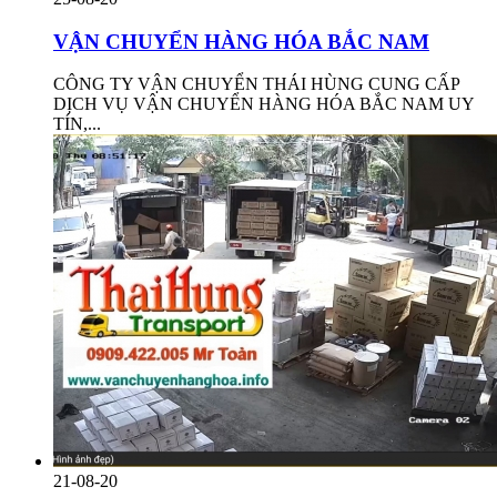
VẬN CHUYỂN HÀNG HÓA BẮC NAM
CÔNG TY VẬN CHUYỂN THÁI HÙNG CUNG CẤP
DỊCH VỤ VẬN CHUYỂN HÀNG HÓA BẮC NAM UY
TÍN,...
21-08-20