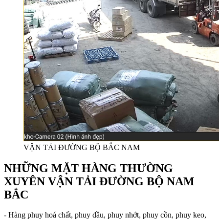
VẬN TẢI ĐƯỜNG BỘ BẮC NAM
NHỮNG MẶT HÀNG THƯỜNG
XUYÊN VẬN TẢI ĐƯỜNG BỘ NAM
BẮC
- Hàng phuy hoá chất, phuy dầu, phuy nhớt, phuy cồn, phuy keo,