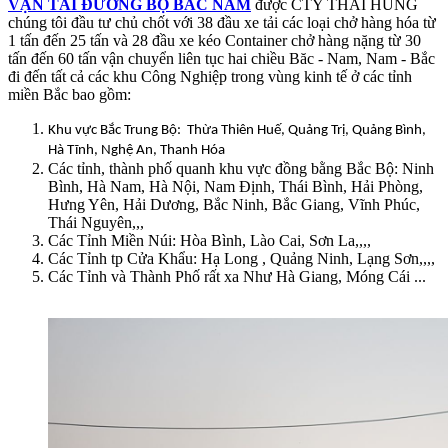
VẬN TẢI ĐƯỜNG BỘ BẮC NAM
được CTY THÁI HÙNG
chúng tôi đầu tư chủ chốt với 38 đầu xe tải các loại chở hàng hóa từ
1 tấn đến 25 tấn và 28 đầu xe kéo Container chở hàng nặng từ 30
tấn đến 60 tấn vận chuyển liên tục hai chiều Băc - Nam, Nam - Bắc
đi đến tất cả các khu Công Nghiệp trong vùng kinh tế ở các tỉnh
miền Bắc bao gồm:
Khu vực Bắc Trung Bộ: Thừa Thiên Huế, Quảng Trị, Quảng Bình,
Hà Tĩnh, Nghệ An, Thanh Hóa
Các tỉnh, thành phố quanh khu vực đồng bằng Bắc Bộ: Ninh
Bình, Hà Nam, Hà Nội, Nam Định, Thái Bình, Hải Phòng,
Hưng Yên, Hải Dương, Bắc Ninh, Bắc Giang, Vĩnh Phúc,
Thái Nguyên,,,
Các Tỉnh Miền Núi: Hòa Bình, Lào Cai, Sơn La,,,,
Các Tỉnh tp Cửa Khẩu: Hạ Long , Quảng Ninh, Lạng Sơn,,,,
Các Tỉnh và Thành Phố rất xa Như Hà Giang, Móng Cái ...