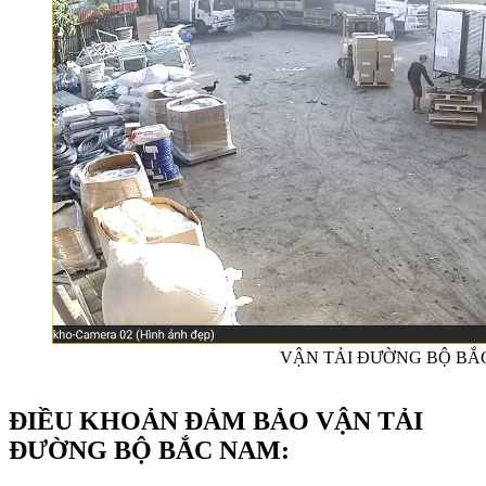
VẬN TẢI ĐƯỜNG BỘ BẮ
ĐIỀU KHOẢN ĐẢM BẢO VẬN TẢI
ĐƯỜNG BỘ BẮC NAM: