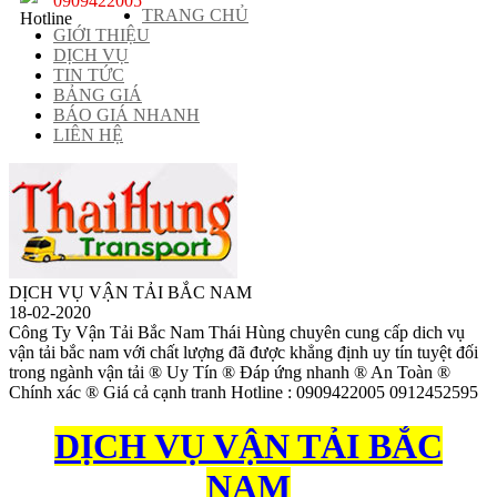
0909422005
TRANG CHỦ
GIỚI THIỆU
DỊCH VỤ
TIN TỨC
BẢNG GIÁ
BÁO GIÁ NHANH
LIÊN HỆ
DỊCH VỤ VẬN TẢI BẮC NAM
18-02-2020
Công Ty Vận Tải Bắc Nam Thái Hùng chuyên cung cấp dich vụ
vận tải bắc nam với chất lượng đã được khẳng định uy tín tuyệt đối
trong ngành vận tải ® Uy Tín ® Đáp ứng nhanh ® An Toàn ®
Chính xác ® Giá cả cạnh tranh Hotline : 0909422005 0912452595
DỊCH VỤ VẬN TẢI BẮC
NAM