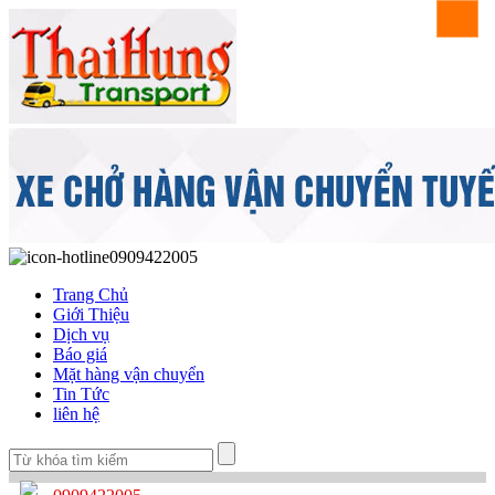
0909422005
Trang Chủ
Giới Thiệu
Dịch vụ
Báo giá
Mặt hàng vận chuyển
Tin Tức
liên hệ