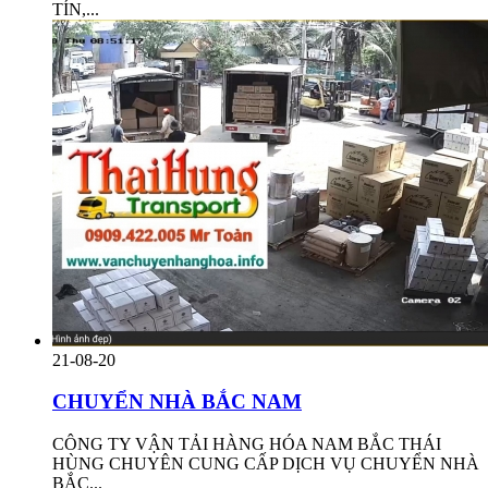
TÍN,...
21-08-20
CHUYỂN NHÀ BẮC NAM
CÔNG TY VẬN TẢI HÀNG HÓA NAM BẮC THÁI
HÙNG CHUYÊN CUNG CẤP DỊCH VỤ CHUYỂN NHÀ
BẮC...