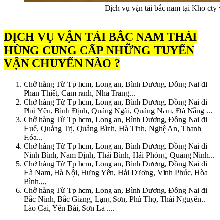
Dịch vụ vận tải bắc nam tại Kho cty
DỊCH VỤ VẬN TẢI BẮC NAM THÁI
HÙNG CUNG CẤP NHỮNG TUYẾN
VẬN CHUYỂN NÀO ?
Chở hàng Từ Tp hcm, Long an, Bình Dương, Đồng Nai đi
Phan Thiết, Cam ranh, Nha Trang...
Chở hàng Từ Tp hcm, Long an, Bình Dương, Đồng Nai đi
Phú Yên, Bình Định, Quảng Ngãi, Quảng Nam, Đà Nẵng ...
Chở hàng Từ Tp hcm, Long an, Bình Dương, Đồng Nai đi
Huế, Quảng Trị, Quảng Bình, Hà Tĩnh, Nghệ An, Thanh
Hóa...
Chở hàng Từ Tp hcm, Long an, Bình Dương, Đồng Nai đi
Ninh Bình, Nam Định, Thái Bình, Hải Phòng, Quảng Ninh...
Chở hàng Từ Tp hcm, Long an, Bình Dương, Đồng Nai đi
Hà Nam, Hà Nội, Hưng Yên, Hải Dương, Vĩnh Phúc, Hòa
Bình.,,,
Chở hàng Từ Tp hcm, Long an, Bình Dương, Đồng Nai đi
Bắc Ninh, Bắc Giang, Lạng Sơn, Phú Thọ, Thái Nguyên..
Lào Cai, Yên Bái, Sơn La ....