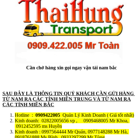
Cần chở hàng xin gọi ngay vận tải nam bắc
SAU ĐÂY LÀ THÔNG TIN QUÝ KHÁCH CẦN GỬI HÀNG
TỪ NAM RA CÁC TỈNH MIỀN TRUNG VÀ TỪ NAM RA
CÁC TỈNH MIỀN BẮC
Hotline :
0909422005
Quản Lý Kinh Doanh ( Giá tốt nhất)
Kinh doanh: 02822005656 vp , 0909468005 Mr Khoa,
0912452595 ms Huyền
Kinh doanh : 0997564444 Mr Quán, 0977148288 Mr Hà,
0918761888 Ms Bình, 0933297299 Mr Tùng