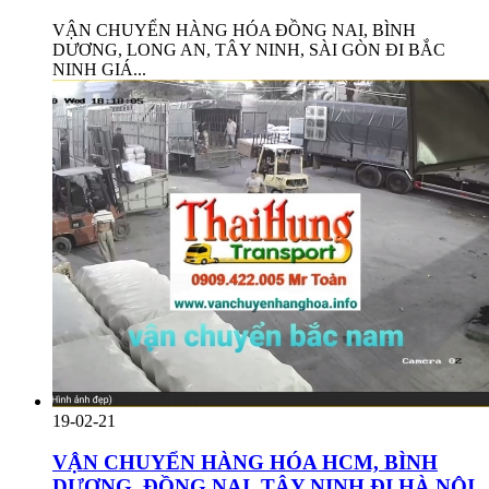
VẬN CHUYỂN HÀNG HÓA ĐỒNG NAI, BÌNH
DƯƠNG, LONG AN, TÂY NINH, SÀI GÒN ĐI BẮC
NINH GIÁ...
19-02-21
VẬN CHUYỂN HÀNG HÓA HCM, BÌNH
DƯƠNG, ĐỒNG NAI, TÂY NINH ĐI HÀ NỘI