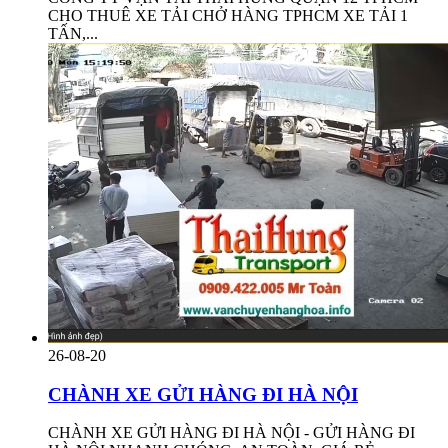
CHO THUÊ XE TẢI CHỞ HÀNG TPHCM XE TẢI 1
TẤN,...
26-08-20
CHÀNH XE GỬI HÀNG ĐI HÀ NỘI
CHÀNH XE GỬI HÀNG ĐI HÀ NỘI - GỬI HÀNG ĐI