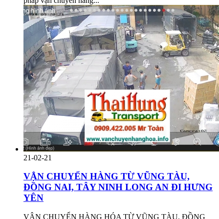
pháp vận chuyển hàng...
21-02-21
VẬN CHUYỂN HÀNG TỪ VŨNG TÀU,
ĐỒNG NAI, TÂY NINH LONG AN ĐI HƯNG
YÊN
VẬN CHUYỂN HÀNG HÓA TỪ VŨNG TÀU, ĐỒNG