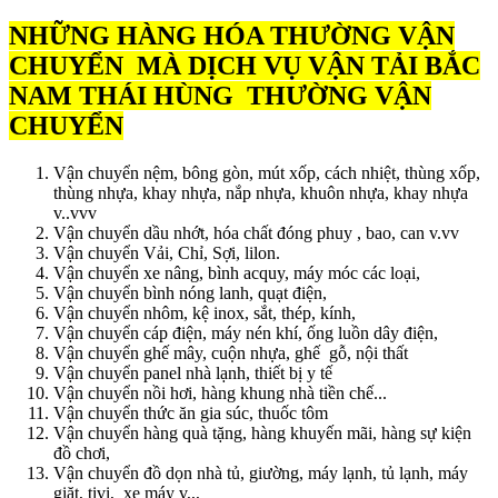
NHỮNG HÀNG HÓA THƯỜNG VẬN
CHUYỂN MÀ DỊCH VỤ VẬN TẢI BẮC
NAM THÁI HÙNG THƯỜNG VẬN
CHUYỂN
Vận chuyển nệm, bông gòn, mút xốp, cách nhiệt, thùng xốp,
thùng nhựa, khay nhựa, nắp nhựa, khuôn nhựa, khay nhựa
v..vvv
Vận chuyển dầu nhớt, hóa chất đóng phuy , bao, can v.vv
Vận chuyển Vải, Chỉ, Sợi, lilon.
Vận chuyển xe nâng, bình acquy, máy móc các loại,
Vận chuyển bình nóng lanh, quạt điện,
Vận chuyển nhôm, kệ inox, sắt, thép, kính,
Vận chuyển cáp điện, máy nén khí, ống luồn dây điện,
Vận chuyển ghế mây, cuộn nhựa, ghế gỗ, nội thất
Vận chuyển panel nhà lạnh, thiết bị y tế
Vận chuyển nồi hơi, hàng khung nhà tiền chế...
Vận chuyển thức ăn gia súc, thuốc tôm
Vận chuyển hàng quà tặng, hàng khuyến mãi, hàng sự kiện
đồ chơi,
Vận chuyển đồ dọn nhà tủ, giường, máy lạnh, tủ lạnh, máy
giặt, tivi, xe máy v,,,