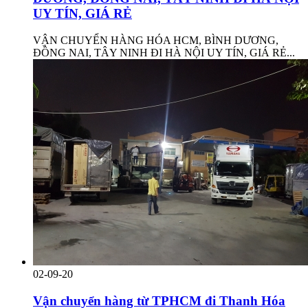
UY TÍN, GIÁ RẺ
VẬN CHUYỂN HÀNG HÓA HCM, BÌNH DƯƠNG,
ĐỒNG NAI, TÂY NINH ĐI HÀ NỘI UY TÍN, GIÁ RẺ...
02-09-20
Vận chuyển hàng từ TPHCM đi Thanh Hóa