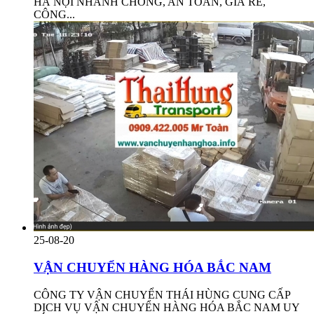
HÀ NỘI NHANH CHÓNG, AN TOÀN, GIÁ RẺ,
CÔNG...
25-08-20
VẬN CHUYỂN HÀNG HÓA BẮC NAM
CÔNG TY VẬN CHUYỂN THÁI HÙNG CUNG CẤP
DỊCH VỤ VẬN CHUYỂN HÀNG HÓA BẮC NAM UY