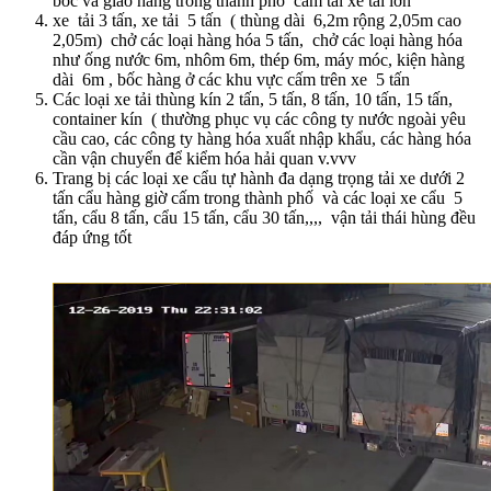
bốc và giao hàng trong thành phố cấm tải xe tải lớn
xe tải 3 tấn, xe tải 5 tấn ( thùng dài 6,2m rộng 2,05m cao
2,05m) chở các loại hàng hóa 5 tấn, chở các loại hàng hóa
như ống nước 6m, nhôm 6m, thép 6m, máy móc, kiện hàng
dài 6m , bốc hàng ở các khu vực cấm trên xe 5 tấn
Các loại xe tải thùng kín 2 tấn, 5 tấn, 8 tấn, 10 tấn, 15 tấn,
container kín ( thường phục vụ các công ty nước ngoài yêu
cầu cao, các công ty hàng hóa xuất nhập khẩu, các hàng hóa
cần vận chuyển để kiểm hóa hải quan v.vvv
Trang bị các loại xe cẩu tự hành đa dạng trọng tải xe dưới 2
tấn cẩu hàng giờ cấm trong thành phố và các loại xe cẩu 5
tấn, cẩu 8 tấn, cẩu 15 tấn, cẩu 30 tấn,,,, vận tải thái hùng đều
đáp ứng tốt