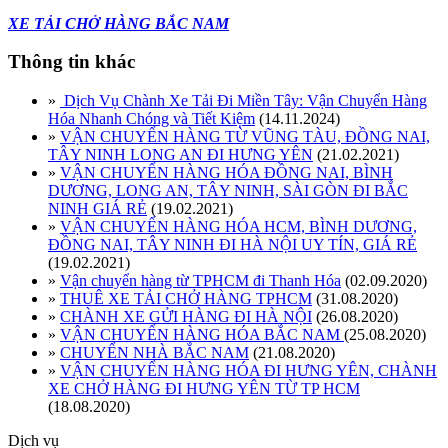
XE TẢI CHỞ HÀNG BẮC NAM
Thông tin khác
»
Dịch Vụ Chành Xe Tải Đi Miền Tây: Vận Chuyển Hàng
Hóa Nhanh Chóng và Tiết Kiệm
(14.11.2024)
»
VẬN CHUYỂN HÀNG TỪ VŨNG TÀU, ĐỒNG NAI,
TÂY NINH LONG AN ĐI HƯNG YÊN
(21.02.2021)
»
VẬN CHUYỂN HÀNG HÓA ĐỒNG NAI, BÌNH
DƯƠNG, LONG AN, TÂY NINH, SÀI GÒN ĐI BẮC
NINH GIÁ RẺ
(19.02.2021)
»
VẬN CHUYỂN HÀNG HÓA HCM, BÌNH DƯƠNG,
ĐỒNG NAI, TÂY NINH ĐI HÀ NỘI UY TÍN, GIÁ RẺ
(19.02.2021)
»
Vận chuyển hàng từ TPHCM đi Thanh Hóa
(02.09.2020)
»
THUÊ XE TẢI CHỞ HÀNG TPHCM
(31.08.2020)
»
CHÀNH XE GỬI HÀNG ĐI HÀ NỘI
(26.08.2020)
»
VẬN CHUYỂN HÀNG HÓA BẮC NAM
(25.08.2020)
»
CHUYỂN NHÀ BẮC NAM
(21.08.2020)
»
VẬN CHUYỂN HÀNG HÓA ĐI HƯNG YÊN, CHÀNH
XE CHỞ HÀNG ĐI HƯNG YÊN TỪ TP HCM
(18.08.2020)
Dịch vụ