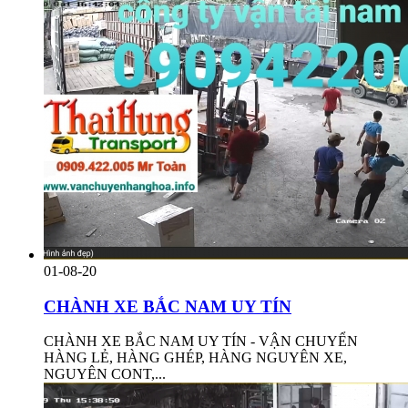
01-08-20
CHÀNH XE BẮC NAM UY TÍN
CHÀNH XE BẮC NAM UY TÍN - VẬN CHUYỂN
HÀNG LẺ, HÀNG GHÉP, HÀNG NGUYÊN XE,
NGUYÊN CONT,...