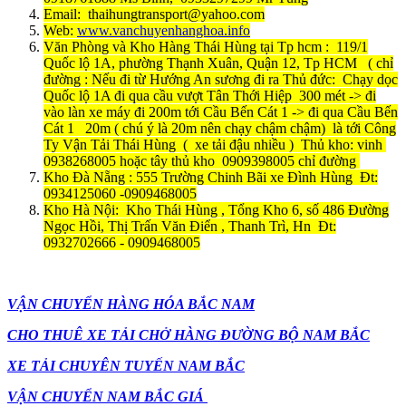
Email: thaihungtransport@yahoo.com
Web:
www.vanchuyenhanghoa.info
Văn Phòng và Kho Hàng Thái Hùng tại Tp hcm : 119/1
Quốc lộ 1A, phường Thạnh Xuân, Quận 12, Tp HCM ( chỉ
đường : Nếu đi từ Hướng An sương đi ra Thủ đức: Chạy dọc
Quốc lộ 1A đi qua cầu vượt Tân Thới Hiệp 300 mét -> đi
vào làn xe máy đi 200m tới Cầu Bến Cát 1 -> đi qua Cầu Bến
Cát 1 20m ( chú ý là 20m nên chạy chậm chậm) là tới Công
Ty Vận Tải Thái Hùng ( xe tải đậu nhiều ) Thủ kho: vinh
0938268005 hoặc tây thủ kho 0909398005 chỉ đường
Kho Đà Nẵng : 555 Trường Chinh Bãi xe Đình Hùng Đt:
0934125060 -0909468005
Kho Hà Nội: Kho Thái Hùng , Tổng Kho 6, số 486 Đường
Ngọc Hồi, Thị Trấn Văn Điển , Thanh Trì, Hn Đt:
0932702666 - 0909468005
VẬN CHUYỂN HÀNG HÓA BẮC NAM
CHO THUÊ XE TẢI CHỞ HÀNG ĐƯỜNG BỘ NAM BẮC
XE TẢI CHUYÊN TUYẾN NAM BẮC
VẬN CHUYỂN NAM BẮC GIÁ