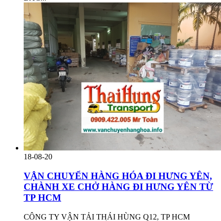
18-08-20
VẬN CHUYỂN HÀNG HÓA ĐI HƯNG YÊN,
CHÀNH XE CHỞ HÀNG ĐI HƯNG YÊN TỪ
TP HCM
CÔNG TY VẬN TẢI THÁI HÙNG Q12, TP HCM