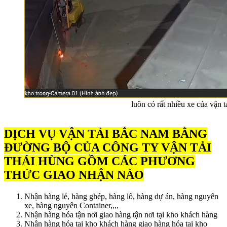
luôn có rất nhiều xe của vận t
DỊCH VỤ VẬN TẢI BẮC NAM BẰNG
ĐƯỜNG BỘ CỦA CÔNG TY VẬN TẢI
THÁI HÙNG GỒM CÁC PHƯƠNG
THỨC GIAO NHẬN NÀO
Nhận hàng lẻ, hàng ghép, hàng lô, hàng dự án, hàng nguyên
xe, hàng nguyên Container,,,,
Nhận hàng hóa tận nơi giao hàng tận nơi tại kho khách hàng
Nhận hàng hóa tại kho khách hàng giao hàng hóa tại kho