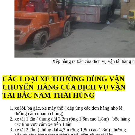
Xếp hàng ra bắc của dich vụ vận tải hàng 
CÁC LOẠI XE THƯỜNG DÙNG VẬN
CHUYỂN HÀNG CỦA DỊCH VỤ VẬN
TẢI BẮC NAM THÁI HÙNG
xe lôi, ba gác, xe máy thồ ( đáp ứng các đơn hàng nhỏ lẻ,
đường cấm nhanh chóng)
xe tải 1 tấn ( thùng dài 3,2m rộng 1,6m cao 1,8m) bốc hàng
các khu vực cấm xe trên 1 tấn
xe tải 2 tấn ( thùng dài 4,3m rộng 1,8m cao 1,8m) thường