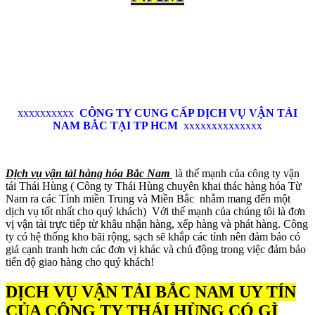
xxxxxxxxxx
CÔNG TY CUNG CẤP DỊCH VỤ VẬN TẢI
NAM BẮC TẠI TP HCM
xxxxxxxxxxxxxx
Dịch vụ vận tải hàng hóa Bắc Nam
là thế mạnh của công ty vận
tái Thái Hùng ( Công ty Thái Hùng chuyên khai thác hàng hóa Từ
Nam ra các Tỉnh miền Trung và Miền Bắc nhằm mang đến một
dịch vụ tốt nhất cho quý khách) Với thế mạnh của chúng tôi là đơn
vị vận tải trực tiếp từ khâu nhận hàng, xếp hàng và phát hàng. Công
ty có hệ thống kho bãi rộng, sạch sẽ khắp các tỉnh nên đảm bảo có
giá cạnh tranh hơn các đơn vị khác và chủ động trong việc đảm bảo
tiến độ giao hàng cho quý khách!
DỊCH VỤ VẬN TẢI BẮC NAM UY TÍN
CỦA CÔNG TY THÁI HÙNG CÓ GÌ