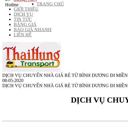
0909422005
TRANG CHỦ
GIỚI THIỆU
DỊCH VỤ
TIN TỨC
BẢNG GIÁ
BÁO GIÁ NHANH
LIÊN HỆ
DỊCH VỤ CHUYỂN NHÀ GIÁ RẺ TỪ BÌNH DƯƠNG ĐI MIỀN
08-05-2020
DỊCH VỤ CHUYỂN NHÀ GIÁ RẺ TỪ BÌNH DƯƠNG ĐI MIỀN BẮC uy
DỊCH VỤ CHUY