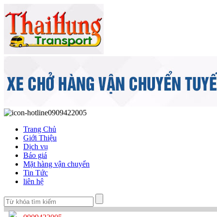
0909422005
Trang Chủ
Giới Thiệu
Dịch vụ
Báo giá
Mặt hàng vận chuyển
Tin Tức
liên hệ