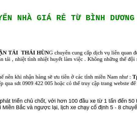
YỂN NHÀ GIÁ RẺ TỪ BÌNH DƯƠNG
ẬN TẢI THÁI HÙN
G chuyên cung cấp dịch vụ liên quan đế
 tải , nhiệt tình nhiệt huyết làm việc . Không những thế đội
ế nên khi nhận hàng sẽ ưu tiên ở các tỉnh miền Nam như :
T
ếp qua sdt 0909 422 005 hoặc có thể truy cập trang webste để 
hát triển chủ chốt, với hơn 100 đầu xe từ 1 tấn đến 50
Miền Bắc và ngược lại, lịch xe chạy cố định 5 - 8 chuy