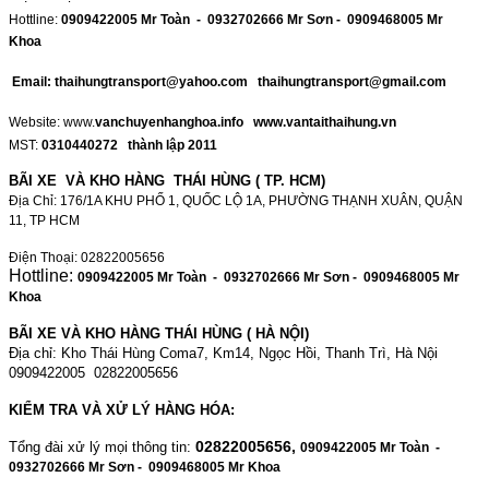
Hottline:
0909422005 Mr Toàn - 0932702666 Mr Sơn - 0909468005 Mr
Khoa
Email: thaihungtransport@yahoo.com thaihungtransport@gmail.com
Website: www.
vanchuyenhanghoa.info www.vantaithaihung.vn
MST:
0310440272 thành lập 2011
BÃI XE VÀ KHO HÀNG THÁI HÙNG ( TP. HCM)
Địa Chỉ: 176/1A KHU PHỐ 1, QUỐC LỘ 1A, PHƯỜNG THẠNH XUÂN, QUẬN
11, TP HCM
Điện Thoại: 02822005656
Hottline:
0909422005 Mr Toàn - 0932702666 Mr Sơn - 0909468005 Mr
Khoa
BÃI XE VÀ KHO HÀNG THÁI HÙNG ( HÀ NỘI)
Địa chỉ: Kho Thái Hùng Coma7, Km14, Ngọc Hồi, Thanh Trì, Hà Nội
0909422005 02822005656
KIỂM TRA VÀ XỬ LÝ HÀNG HÓA:
02822005656,
Tổng đài xử lý mọi thông tin:
0909422005 Mr Toàn -
0932702666 Mr Sơn - 0909468005 Mr Khoa