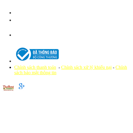
PHÚ ĐÔNG, QUẬN12, TP HCM
ĐT: 028.22005656
0909422005 Mr Toàn - 0932702666 Mr Sơn
-
HOTLINE
Mr
0909468005
Khoa
Email: thaihungtransport@yahoo.com -
Web:
vanchuyenhanghoa.info và www.vantaithaihung.vn
Chính sách thanh toán
-
Chính sách xử lý khiếu nại
-
Chính
sách bảo mật thông tin