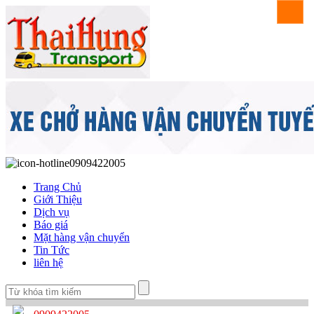
0909422005
Trang Chủ
Giới Thiệu
Dịch vụ
Báo giá
Mặt hàng vận chuyển
Tin Tức
liên hệ