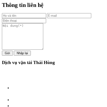
Thông tin liên hệ
Dịch vụ vận tải Thái Hùng
Công ty TNHH Một Thành Viên Dịch Vụ Vận Tải Thái
Hùng
Số ĐKKD 0310440272 do Sở KHĐT Tp.Hồ Chí Minh cấp
Trụ sở:
ngày 09/11/2010
58/11E, Ấp Tiền Lân, Bà Điểm, Hóc Môn, TP HCM.
Trụ sở:
Văn Phòng + Kho:
176/1A KHU PHỐ 1, QL1A, PHƯỜNG AN