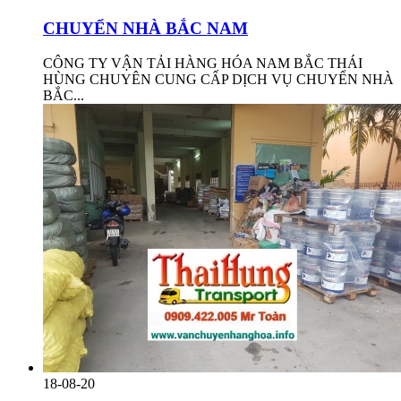
CHUYỂN NHÀ BẮC NAM
CÔNG TY VẬN TẢI HÀNG HÓA NAM BẮC THÁI
HÙNG CHUYÊN CUNG CẤP DỊCH VỤ CHUYỂN NHÀ
BẮC...
18-08-20