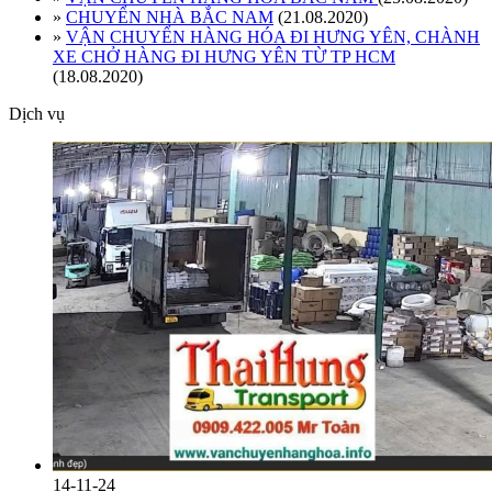
»
CHUYỂN NHÀ BẮC NAM
(21.08.2020)
»
VẬN CHUYỂN HÀNG HÓA ĐI HƯNG YÊN, CHÀNH
XE CHỞ HÀNG ĐI HƯNG YÊN TỪ TP HCM
(18.08.2020)
Dịch vụ
14-11-24