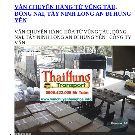
VẬN CHUYỂN HÀNG TỪ VŨNG TÀU,
ĐỒNG NAI, TÂY NINH LONG AN ĐI HƯNG
YÊN
VẬN CHUYỂN HÀNG HÓA TỪ VŨNG TÀU, ĐỒNG
NAI, TÂY NINH LONG AN ĐI HƯNG YÊN - CÔNG TY
VẬN...