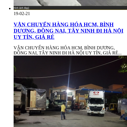
19-02-21
VẬN CHUYỂN HÀNG HÓA HCM, BÌNH
DƯƠNG, ĐỒNG NAI, TÂY NINH ĐI HÀ NỘI
UY TÍN, GIÁ RẺ
VẬN CHUYỂN HÀNG HÓA HCM, BÌNH DƯƠNG,
ĐỒNG NAI, TÂY NINH ĐI HÀ NỘI UY TÍN, GIÁ RẺ...