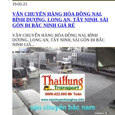
19-02-21
VẬN CHUYỂN HÀNG HÓA ĐỒNG NAI,
BÌNH DƯƠNG, LONG AN, TÂY NINH, SÀI
GÒN ĐI BẮC NINH GIÁ RẺ
VẬN CHUYỂN HÀNG HÓA ĐỒNG NAI, BÌNH
DƯƠNG, LONG AN, TÂY NINH, SÀI GÒN ĐI BẮC
NINH GIÁ...