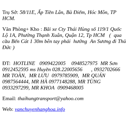
Trụ Sở:
58/11E, Ấp Tiền Lân, Bà Điểm, Hóc Môn, TP
HCM.
Văn Phòng+ Kho :
Bãi xe Cty Thái Hùng số 119/1 Quốc
Lộ 1A, Phường Thạnh Xuân, Quận 12, Tp HCM ( qua
cầu Bến Cát 1 30m bên tay phải hướng An Sương đi Thủ
Đức )
ĐT:
HOTLINE 0909422005 0948527975 MR Sơn
0912452595 ms Huyền 028.22005656 , 0932702666
MR TOÀN, MR LƯU 0979785909, MR QUÁN
0987564444, MR HÀ 0977148288, MR TÙNG
0933297299, MR KHOA 0909468005
Email:
thaihungtransport@yahoo.com
Web:
vanchuyenhanghoa.info