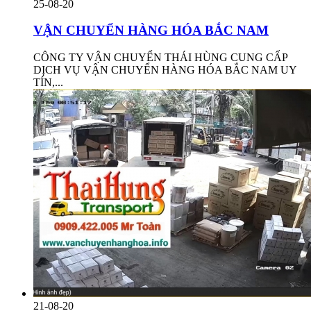
25-08-20
VẬN CHUYỂN HÀNG HÓA BẮC NAM
CÔNG TY VẬN CHUYỂN THÁI HÙNG CUNG CẤP
DỊCH VỤ VẬN CHUYỂN HÀNG HÓA BẮC NAM UY
TÍN,...
21-08-20