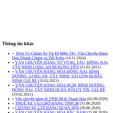
Thông tin khác
»
Dịch Vụ Chành Xe Tải Đi Miền Tây: Vận Chuyển Hàng
Hóa Nhanh Chóng và Tiết Kiệm
(14.11.2024)
»
VẬN CHUYỂN HÀNG TỪ VŨNG TÀU, ĐỒNG NAI,
TÂY NINH LONG AN ĐI HƯNG YÊN
(21.02.2021)
»
VẬN CHUYỂN HÀNG HÓA ĐỒNG NAI, BÌNH
DƯƠNG, LONG AN, TÂY NINH, SÀI GÒN ĐI BẮC
NINH GIÁ RẺ
(19.02.2021)
»
VẬN CHUYỂN HÀNG HÓA HCM, BÌNH DƯƠNG,
ĐỒNG NAI, TÂY NINH ĐI HÀ NỘI UY TÍN, GIÁ RẺ
(19.02.2021)
»
Vận chuyển hàng từ TPHCM đi Thanh Hóa
(02.09.2020)
»
THUÊ XE TẢI CHỞ HÀNG TPHCM
(31.08.2020)
»
CHÀNH XE GỬI HÀNG ĐI HÀ NỘI
(26.08.2020)
»
VẬN CHUYỂN HÀNG HÓA BẮC NAM
(25.08.2020)