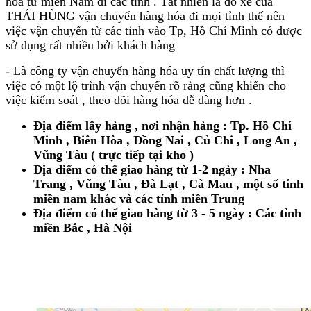
hóa từ miền Nam đi các tỉnh . Tất nhiên là do xe của
THÁI HÙNG vận chuyển hàng hóa đi mọi tỉnh thế nên
việc vận chuyển từ các tỉnh vào Tp, Hồ Chí Minh có được
sử dụng rất nhiều bởi khách hàng
- Là công ty vận chuyển hàng hóa uy tín chất lượng thì
việc có một lộ trình vận chuyển rõ ràng cũng khiến cho
việc kiểm soát , theo dõi hàng hóa dễ dàng hơn .
Địa điểm lấy hàng , nơi nhận hàng : Tp. Hồ Chí
Minh , Biên Hòa , Đồng Nai , Củ Chi , Long An ,
Vũng Tàu ( trực tiếp tại kho )
Địa điểm có thể giao hàng từ 1-2 ngày : Nha
Trang , Vũng Tàu , Đà Lạt , Cà Mau , một số tỉnh
miền nam khác và các tỉnh miền Trung
Địa điểm có thể giao hàng từ 3 - 5 ngày : Các tỉnh
miền Bắc , Hà Nội