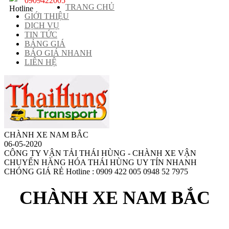
0909422005
TRANG CHỦ
GIỚI THIỆU
DỊCH VỤ
TIN TỨC
BẢNG GIÁ
BÁO GIÁ NHANH
LIÊN HỆ
CHÀNH XE NAM BẮC
06-05-2020
CÔNG TY VẬN TẢI THÁI HÙNG - CHÀNH XE VẬN
CHUYỂN HÀNG HÓA THÁI HÙNG UY TÍN NHANH
CHÓNG GIÁ RẺ Hotline : 0909 422 005 0948 52 7975
CHÀNH XE NAM BẮC