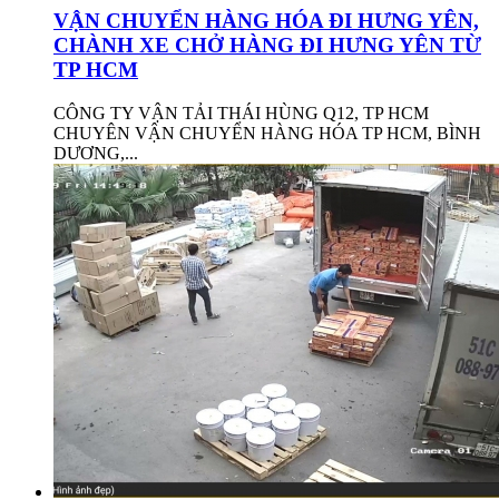
VẬN CHUYỂN HÀNG HÓA ĐI HƯNG YÊN,
CHÀNH XE CHỞ HÀNG ĐI HƯNG YÊN TỪ
TP HCM
CÔNG TY VẬN TẢI THÁI HÙNG Q12, TP HCM
CHUYÊN VẬN CHUYỂN HÀNG HÓA TP HCM, BÌNH
DƯƠNG,...