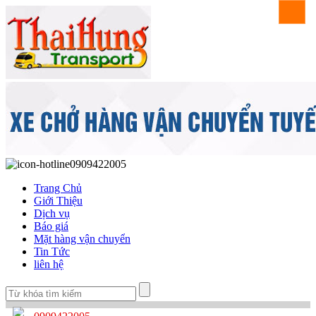
0909422005
Trang Chủ
Giới Thiệu
Dịch vụ
Báo giá
Mặt hàng vận chuyển
Tin Tức
liên hệ