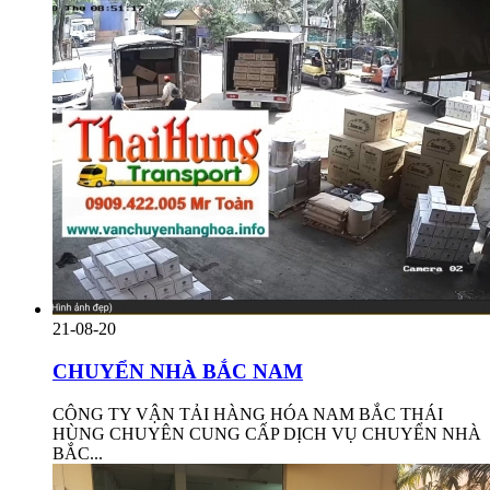
21-08-20
CHUYỂN NHÀ BẮC NAM
CÔNG TY VẬN TẢI HÀNG HÓA NAM BẮC THÁI
HÙNG CHUYÊN CUNG CẤP DỊCH VỤ CHUYỂN NHÀ
BẮC...