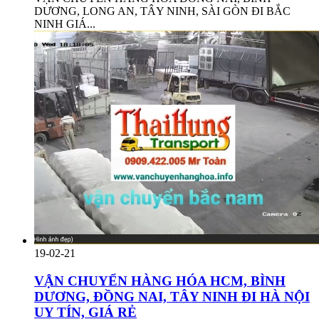
DƯƠNG, LONG AN, TÂY NINH, SÀI GÒN ĐI BẮC
NINH GIÁ...
19-02-21
VẬN CHUYỂN HÀNG HÓA HCM, BÌNH
DƯƠNG, ĐỒNG NAI, TÂY NINH ĐI HÀ NỘI
UY TÍN, GIÁ RẺ