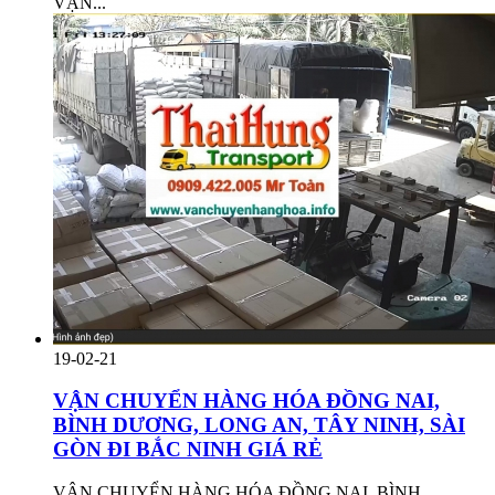
VẬN...
19-02-21
VẬN CHUYỂN HÀNG HÓA ĐỒNG NAI,
BÌNH DƯƠNG, LONG AN, TÂY NINH, SÀI
GÒN ĐI BẮC NINH GIÁ RẺ
VẬN CHUYỂN HÀNG HÓA ĐỒNG NAI, BÌNH