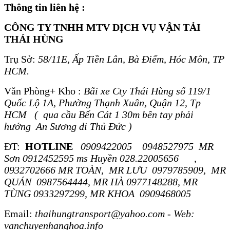
Thông tin liên hệ :
CÔNG TY TNHH MTV DỊCH VỤ VẬN TẢI
THÁI HÙNG
Trụ Sở:
58/11E, Ấp Tiền Lân, Bà Điểm, Hóc Môn, TP
HCM.
Văn Phòng+ Kho :
Bãi xe Cty Thái Hùng số 119/1
Quốc Lộ 1A, Phường Thạnh Xuân, Quận 12, Tp
HCM ( qua cầu Bến Cát 1 30m bên tay phải
hướng An Sương đi Thủ Đức )
ĐT:
HOTLINE
0909422005 0948527975 MR
Sơn 0912452595 ms Huyền 028.22005656 ,
0932702666 MR TOÀN, MR LƯU 0979785909, MR
QUÁN 0987564444, MR HÀ 0977148288, MR
TÙNG 0933297299, MR KHOA 0909468005
Email:
thaihungtransport@yahoo.com - Web:
vanchuyenhanghoa.info