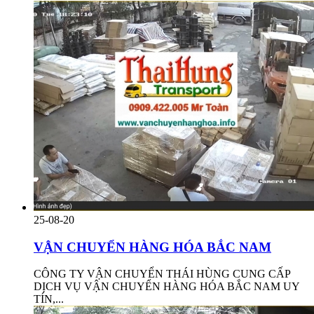
25-08-20
VẬN CHUYỂN HÀNG HÓA BẮC NAM
CÔNG TY VẬN CHUYỂN THÁI HÙNG CUNG CẤP
DỊCH VỤ VẬN CHUYỂN HÀNG HÓA BẮC NAM UY
TÍN,...