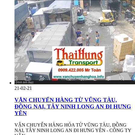
21-02-21
VẬN CHUYỂN HÀNG TỪ VŨNG TÀU,
ĐỒNG NAI, TÂY NINH LONG AN ĐI HƯNG
YÊN
VẬN CHUYỂN HÀNG HÓA TỪ VŨNG TÀU, ĐỒNG
NAI, TÂY NINH LONG AN ĐI HƯNG YÊN - CÔNG TY