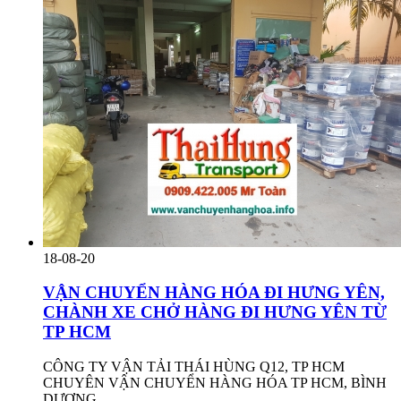
18-08-20
VẬN CHUYỂN HÀNG HÓA ĐI HƯNG YÊN,
CHÀNH XE CHỞ HÀNG ĐI HƯNG YÊN TỪ
TP HCM
CÔNG TY VẬN TẢI THÁI HÙNG Q12, TP HCM
CHUYÊN VẬN CHUYỂN HÀNG HÓA TP HCM, BÌNH
DƯƠNG,...