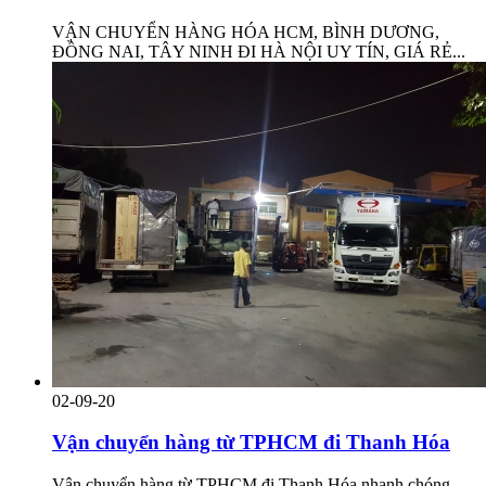
VẬN CHUYỂN HÀNG HÓA HCM, BÌNH DƯƠNG,
ĐỒNG NAI, TÂY NINH ĐI HÀ NỘI UY TÍN, GIÁ RẺ...
02-09-20
Vận chuyển hàng từ TPHCM đi Thanh Hóa
Vận chuyển hàng từ TPHCM đi Thanh Hóa nhanh chóng,