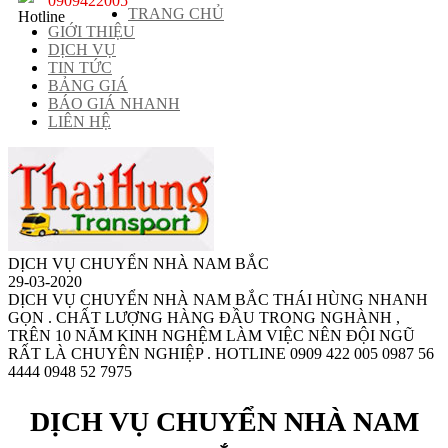
0909422005
TRANG CHỦ
GIỚI THIỆU
DỊCH VỤ
TIN TỨC
BẢNG GIÁ
BÁO GIÁ NHANH
LIÊN HỆ
DỊCH VỤ CHUYỂN NHÀ NAM BẮC
29-03-2020
DỊCH VỤ CHUYỂN NHÀ NAM BẮC THÁI HÙNG NHANH
GỌN . CHẤT LƯỢNG HÀNG ĐẦU TRONG NGHÀNH ,
TRÊN 10 NĂM KINH NGHỆM LÀM VIỆC NÊN ĐỘI NGŨ
RẤT LÀ CHUYÊN NGHIỆP . HOTLINE 0909 422 005 0987 56
4444 0948 52 7975
DỊCH VỤ CHUYỂN NHÀ NAM