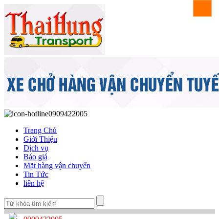
0909422005
Trang Chủ
Giới Thiệu
Dịch vụ
Báo giá
Mặt hàng vận chuyển
Tin Tức
liên hệ