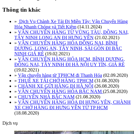
Thông tin khác
»
Dịch Vụ Chành Xe Tải Đi Miền Tây: Vận Chuyển Hàng
Hóa Nhanh Chóng và Tiết Kiệm
(14.11.2024)
»
VẬN CHUYỂN HÀNG TỪ VŨNG TÀU, ĐỒNG NAI,
TÂY NINH LONG AN ĐI HƯNG YÊN
(21.02.2021)
»
VẬN CHUYỂN HÀNG HÓA ĐỒNG NAI, BÌNH
DƯƠNG, LONG AN, TÂY NINH, SÀI GÒN ĐI BẮC
NINH GIÁ RẺ
(19.02.2021)
»
VẬN CHUYỂN HÀNG HÓA HCM, BÌNH DƯƠNG,
ĐỒNG NAI, TÂY NINH ĐI HÀ NỘI UY TÍN, GIÁ RẺ
(19.02.2021)
»
Vận chuyển hàng từ TPHCM đi Thanh Hóa
(02.09.2020)
»
THUÊ XE TẢI CHỞ HÀNG TPHCM
(31.08.2020)
»
CHÀNH XE GỬI HÀNG ĐI HÀ NỘI
(26.08.2020)
»
VẬN CHUYỂN HÀNG HÓA BẮC NAM
(25.08.2020)
»
CHUYỂN NHÀ BẮC NAM
(21.08.2020)
»
VẬN CHUYỂN HÀNG HÓA ĐI HƯNG YÊN, CHÀNH
XE CHỞ HÀNG ĐI HƯNG YÊN TỪ TP HCM
(18.08.2020)
Dịch vụ