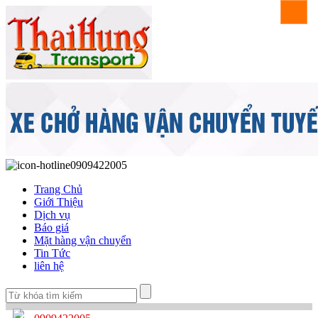
0909422005
Trang Chủ
Giới Thiệu
Dịch vụ
Báo giá
Mặt hàng vận chuyển
Tin Tức
liên hệ