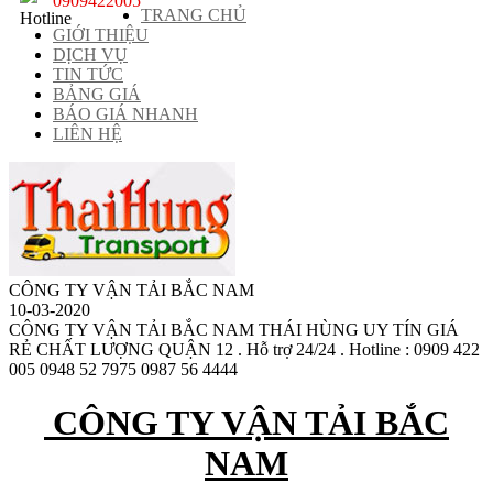
0909422005
TRANG CHỦ
GIỚI THIỆU
DỊCH VỤ
TIN TỨC
BẢNG GIÁ
BÁO GIÁ NHANH
LIÊN HỆ
CÔNG TY VẬN TẢI BẮC NAM
10-03-2020
CÔNG TY VẬN TẢI BẮC NAM THÁI HÙNG UY TÍN GIÁ
RẺ CHẤT LƯỢNG QUẬN 12 . Hỗ trợ 24/24 . Hotline : 0909 422
005 0948 52 7975 0987 56 4444
CÔNG TY VẬN TẢI BẮC
NAM