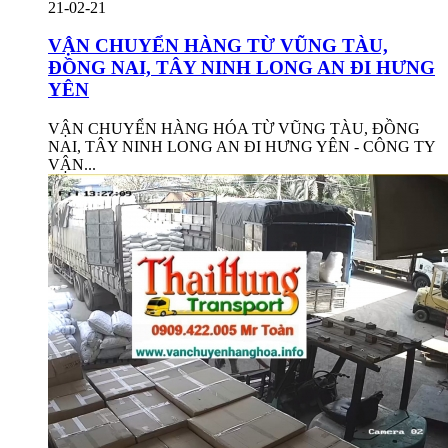
21-02-21
VẬN CHUYỂN HÀNG TỪ VŨNG TÀU,
ĐỒNG NAI, TÂY NINH LONG AN ĐI HƯNG
YÊN
VẬN CHUYỂN HÀNG HÓA TỪ VŨNG TÀU, ĐỒNG
NAI, TÂY NINH LONG AN ĐI HƯNG YÊN - CÔNG TY
VẬN...