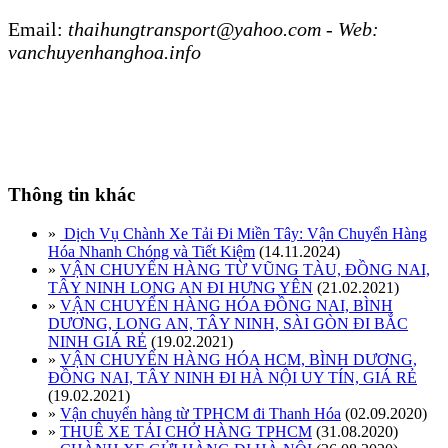
Email:
thaihungtransport@yahoo.com - Web:
vanchuyenhanghoa.info
Thông tin khác
»
Dịch Vụ Chành Xe Tải Đi Miền Tây: Vận Chuyển Hàng
Hóa Nhanh Chóng và Tiết Kiệm
(14.11.2024)
»
VẬN CHUYỂN HÀNG TỪ VŨNG TÀU, ĐỒNG NAI,
TÂY NINH LONG AN ĐI HƯNG YÊN
(21.02.2021)
»
VẬN CHUYỂN HÀNG HÓA ĐỒNG NAI, BÌNH
DƯƠNG, LONG AN, TÂY NINH, SÀI GÒN ĐI BẮC
NINH GIÁ RẺ
(19.02.2021)
»
VẬN CHUYỂN HÀNG HÓA HCM, BÌNH DƯƠNG,
ĐỒNG NAI, TÂY NINH ĐI HÀ NỘI UY TÍN, GIÁ RẺ
(19.02.2021)
»
Vận chuyển hàng từ TPHCM đi Thanh Hóa
(02.09.2020)
»
THUÊ XE TẢI CHỞ HÀNG TPHCM
(31.08.2020)