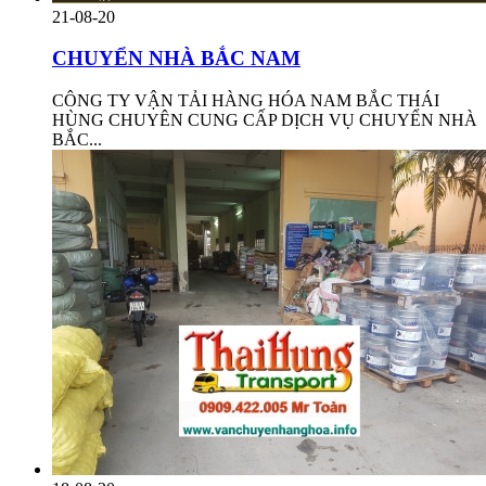
21-08-20
CHUYỂN NHÀ BẮC NAM
CÔNG TY VẬN TẢI HÀNG HÓA NAM BẮC THÁI
HÙNG CHUYÊN CUNG CẤP DỊCH VỤ CHUYỂN NHÀ
BẮC...