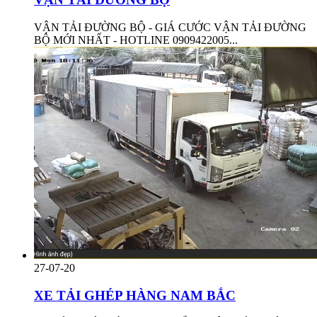
VẬN TẢI ĐƯỜNG BỘ - GIÁ CƯỚC VẬN TẢI ĐƯỜNG
BỘ MỚI NHẤT - HOTLINE 0909422005...
27-07-20
XE TẢI GHÉP HÀNG NAM BẮC