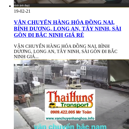
19-02-21
VẬN CHUYỂN HÀNG HÓA ĐỒNG NAI,
BÌNH DƯƠNG, LONG AN, TÂY NINH, SÀI
GÒN ĐI BẮC NINH GIÁ RẺ
VẬN CHUYỂN HÀNG HÓA ĐỒNG NAI, BÌNH
DƯƠNG, LONG AN, TÂY NINH, SÀI GÒN ĐI BẮC
NINH GIÁ...