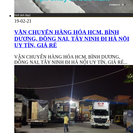
19-02-21
VẬN CHUYỂN HÀNG HÓA HCM, BÌNH
DƯƠNG, ĐỒNG NAI, TÂY NINH ĐI HÀ NỘI
UY TÍN, GIÁ RẺ
VẬN CHUYỂN HÀNG HÓA HCM, BÌNH DƯƠNG,
ĐỒNG NAI, TÂY NINH ĐI HÀ NỘI UY TÍN, GIÁ RẺ...