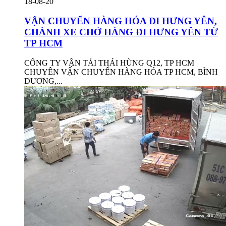
18-08-20
VẬN CHUYỂN HÀNG HÓA ĐI HƯNG YÊN,
CHÀNH XE CHỞ HÀNG ĐI HƯNG YÊN TỪ
TP HCM
CÔNG TY VẬN TẢI THÁI HÙNG Q12, TP HCM
CHUYÊN VẬN CHUYỂN HÀNG HÓA TP HCM, BÌNH
DƯƠNG,...