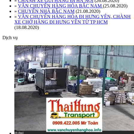
»
CHÀNH XE GỬI HÀNG ĐI HÀ NỘI
(26.08.2020)
»
VẬN CHUYỂN HÀNG HÓA BẮC NAM
(25.08.2020)
»
CHUYỂN NHÀ BẮC NAM
(21.08.2020)
»
VẬN CHUYỂN HÀNG HÓA ĐI HƯNG YÊN, CHÀNH
XE CHỞ HÀNG ĐI HƯNG YÊN TỪ TP HCM
(18.08.2020)
Dịch vụ