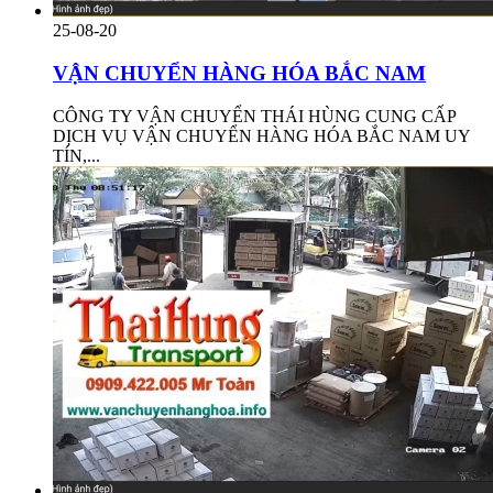
25-08-20
VẬN CHUYỂN HÀNG HÓA BẮC NAM
CÔNG TY VẬN CHUYỂN THÁI HÙNG CUNG CẤP
DỊCH VỤ VẬN CHUYỂN HÀNG HÓA BẮC NAM UY
TÍN,...