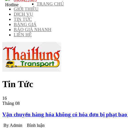
0909422005
TRANG CHỦ
GIỚI THIỆU
DỊCH VỤ
TIN TỨC
BẢNG GIÁ
BÁO GIÁ NHANH
LIÊN HỆ
Tin Tức
16
Tháng 08
Vận chuyển hàng hóa không có hóa đơn bị phạt bao
By Admin
Bình luận