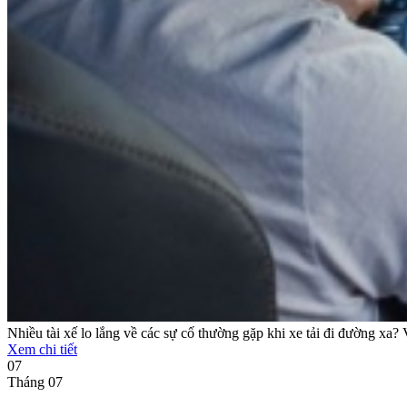
Nhiều tài xế lo lắng về các sự cố thường gặp khi xe tải đi đường xa? 
Xem chi tiết
07
Tháng 07