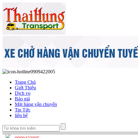
0909422005
Trang Chủ
Giới Thiệu
Dịch vụ
Báo giá
Mặt hàng vận chuyển
Tin Tức
liên hệ