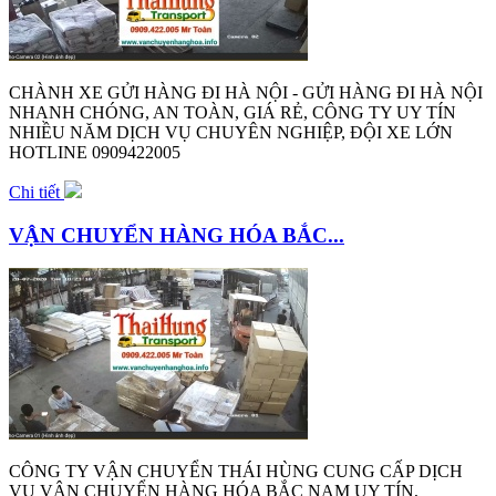
CHÀNH XE GỬI HÀNG ĐI HÀ NỘI - GỬI HÀNG ĐI HÀ NỘI
NHANH CHÓNG, AN TOÀN, GIÁ RẺ, CÔNG TY UY TÍN
NHIỀU NĂM DỊCH VỤ CHUYÊN NGHIỆP, ĐỘI XE LỚN
HOTLINE 0909422005
Chi tiết
VẬN CHUYỂN HÀNG HÓA BẮC...
CÔNG TY VẬN CHUYỂN THÁI HÙNG CUNG CẤP DỊCH
VỤ VẬN CHUYỂN HÀNG HÓA BẮC NAM UY TÍN,