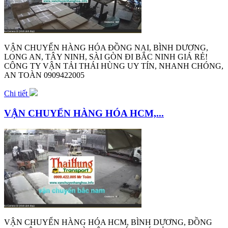
VẬN CHUYỂN HÀNG HÓA ĐỒNG NAI, BÌNH DƯƠNG,
LONG AN, TÂY NINH, SÀI GÒN ĐI BẮC NINH GIÁ RẺ!
CÔNG TY VẬN TẢI THÁI HÙNG UY TÍN, NHANH CHÓNG,
AN TOÀN 0909422005
Chi tiết
VẬN CHUYỂN HÀNG HÓA HCM,...
VẬN CHUYỂN HÀNG HÓA HCM, BÌNH DƯƠNG, ĐỒNG