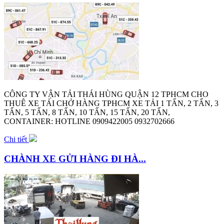
CÔNG TY VẬN TẢI THÁI HÙNG QUẬN 12 TPHCM CHO
THUÊ XE TẢI CHỞ HÀNG TPHCM XE TẢI 1 TẤN, 2 TẤN, 3
TẤN, 5 TẤN, 8 TẤN, 10 TẤN, 15 TẤN, 20 TẤN,
CONTAINER: HOTLINE 0909422005 0932702666
Chi tiết
CHÀNH XE GỬI HÀNG ĐI HÀ...