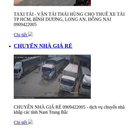
TAXI TẢI - VẬN TẢI THÁI HÙNG CHO THUÊ XE TẢI
TP HCM, BÌNH DƯƠNG, LONG AN, ĐỒNG NAI
0909422005
Chi tiết
CHUYỂN NHÀ GIÁ RẺ
CHUYỂN NHÀ GIÁ RẺ 0909422005 - dịch vụ chuyển nhà
khắp các tỉnh Nam Trung Bắc
Chi tiết