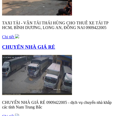
TAXI TẢI - VẬN TẢI THÁI HÙNG CHO THUÊ XE TẢI TP
HCM, BÌNH DƯƠNG, LONG AN, ĐỒNG NAI 0909422005
Chi tiết
CHUYỂN NHÀ GIÁ RẺ
CHUYỂN NHÀ GIÁ RẺ 0909422005 - dịch vụ chuyển nhà khắp
các tỉnh Nam Trung Bắc