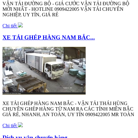
VẬN TẢI ĐƯỜNG BỘ - GIÁ CƯỚC VẬN TẢI ĐƯỜNG BỘ
MỚI NHẤT - HOTLINE 0909422005 VẬN TẢI CHUYÊN
NGHIỆP, UY TÍN, GIÁ RẺ
Chi tiết
XE TẢI GHÉP HÀNG NAM BẮC...
XE TẢI GHÉP HÀNG NAM BẮC - VẬN TẢI THÁI HÙNG
CHUYÊN GHÉP HÀNG TỪ NAM RA CÁC TỈNH MIỀN BẮC
GIÁ RẺ, NHANH, AN TOÀN, UY TÍN 0909422005 MR TOÀN
Chi tiết
Dịch vụ vận chuyển hàng...