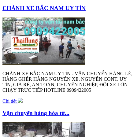
CHÀNH XE BẮC NAM UY TÍN
CHÀNH XE BẮC NAM UY TÍN - VẬN CHUYỂN HÀNG LẺ,
HÀNG GHÉP, HÀNG NGUYÊN XE, NGUYÊN CONT, UY
TÍN, GIÁ RẺ, AN TOÀN, CHUYÊN NGHIỆP, ĐỘI XE LỚN
CHẠY TRỰC TIẾP HOTLINE 0909422005
Chi tiết
Vận chuyển hàng hóa từ...