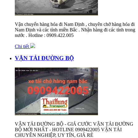
Vận chuyển hàng hóa đi Nam Định , chuyên chở hàng hóa đi
Nam Định và các tỉnh miền Bắc . Nhận hàng đi các tỉnh trong
nước . Hotline : 0909.422.005
Chi tiết
VẬN TẢI ĐƯỜNG BỘ
VẬN TẢI ĐƯỜNG BỘ - GIÁ CƯỚC VẬN TẢI ĐƯỜNG
BỘ MỚI NHẤT - HOTLINE 0909422005 VẬN TẢI
CHUYÊN NGHIỆP, UY TÍN, GIÁ RẺ