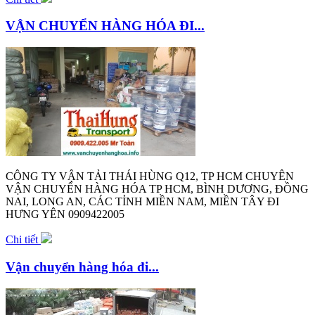
VẬN CHUYỂN HÀNG HÓA ĐI...
CÔNG TY VẬN TẢI THÁI HÙNG Q12, TP HCM CHUYÊN
VẬN CHUYỂN HÀNG HÓA TP HCM, BÌNH DƯƠNG, ĐỒNG
NAI, LONG AN, CÁC TỈNH MIỀN NAM, MIỀN TÂY ĐI
HƯNG YÊN 0909422005
Chi tiết
Vận chuyển hàng hóa đi...