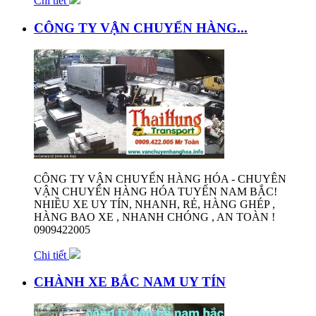
Chi tiết
CÔNG TY VẬN CHUYỂN HÀNG...
CÔNG TY VẬN CHUYỂN HÀNG HÓA - CHUYÊN
VẬN CHUYỂN HÀNG HÓA TUYẾN NAM BẮC!
NHIỀU XE UY TÍN, NHANH, RẺ, HÀNG GHÉP ,
HÀNG BAO XE , NHANH CHÓNG , AN TOÀN !
0909422005
Chi tiết
CHÀNH XE BẮC NAM UY TÍN