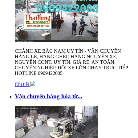
CHÀNH XE BẮC NAM UY TÍN - VẬN CHUYỂN
HÀNG LẺ, HÀNG GHÉP, HÀNG NGUYÊN XE,
NGUYÊN CONT, UY TÍN, GIÁ RẺ, AN TOÀN,
CHUYÊN NGHIỆP, ĐỘI XE LỚN CHẠY TRỰC TIẾP
HOTLINE 0909422005
Chi tiết
Vận chuyển hàng hóa từ...