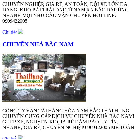
CHUYÊN NGHIỆP, GIÁ RẺ, AN TOÀN, ĐỘI XE LỚN ĐA
DẠNG, KHO BÃI TRẢI DÀI TỪ NAM RA BẮC ĐÁP ỨNG
NHANH MỌI NHU CẦU VẬN CHUYỂN HOTLINE:
0909422005
Chi tiết
CHUYỂN NHÀ BẮC NAM
CÔNG TY VẬN TẢI HÀNG HÓA NAM BẮC THÁI HÙNG
CHUYÊN CUNG CẤP DỊCH VỤ CHUYỂN NHÀ BẮC NAM!
GHÉP XE, NGUYÊN XE GIÁ RẺ ĐẢM BẢO UY TÍN,
NHANH, GIÁ RẺ, CHUYÊN NGHIỆP 0909422005 MR TOÀN
Chi tiết