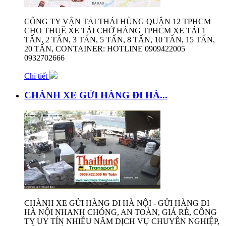
CÔNG TY VẬN TẢI THÁI HÙNG QUẬN 12 TPHCM
CHO THUÊ XE TẢI CHỞ HÀNG TPHCM XE TẢI 1
TẤN, 2 TẤN, 3 TẤN, 5 TẤN, 8 TẤN, 10 TẤN, 15 TẤN,
20 TẤN, CONTAINER: HOTLINE 0909422005
0932702666
Chi tiết
CHÀNH XE GỬI HÀNG ĐI HÀ...
CHÀNH XE GỬI HÀNG ĐI HÀ NỘI - GỬI HÀNG ĐI
HÀ NỘI NHANH CHÓNG, AN TOÀN, GIÁ RẺ, CÔNG
TY UY TÍN NHIỀU NĂM DỊCH VỤ CHUYÊN NGHIỆP,