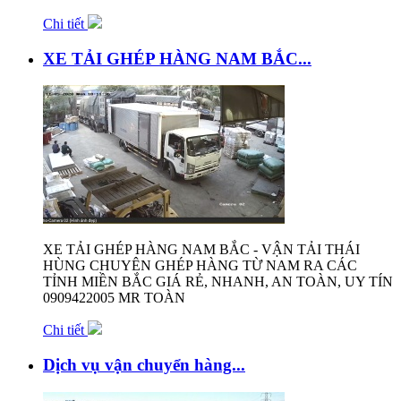
Chi tiết
XE TẢI GHÉP HÀNG NAM BẮC...
XE TẢI GHÉP HÀNG NAM BẮC - VẬN TẢI THÁI
HÙNG CHUYÊN GHÉP HÀNG TỪ NAM RA CÁC
TỈNH MIỀN BẮC GIÁ RẺ, NHANH, AN TOÀN, UY TÍN
0909422005 MR TOÀN
Chi tiết
Dịch vụ vận chuyển hàng...