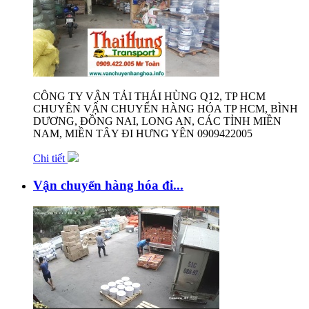
CÔNG TY VẬN TẢI THÁI HÙNG Q12, TP HCM
CHUYÊN VẬN CHUYỂN HÀNG HÓA TP HCM, BÌNH
DƯƠNG, ĐỒNG NAI, LONG AN, CÁC TỈNH MIỀN
NAM, MIỀN TÂY ĐI HƯNG YÊN 0909422005
Chi tiết
Vận chuyển hàng hóa đi...