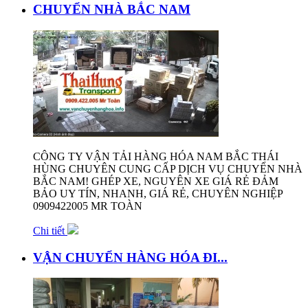
CHUYỂN NHÀ BẮC NAM
CÔNG TY VẬN TẢI HÀNG HÓA NAM BẮC THÁI
HÙNG CHUYÊN CUNG CẤP DỊCH VỤ CHUYỂN NHÀ
BẮC NAM! GHÉP XE, NGUYÊN XE GIÁ RẺ ĐẢM
BẢO UY TÍN, NHANH, GIÁ RẺ, CHUYÊN NGHIỆP
0909422005 MR TOÀN
Chi tiết
VẬN CHUYỂN HÀNG HÓA ĐI...