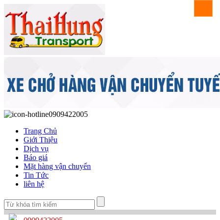
0909422005
Trang Chủ
Giới Thiệu
Dịch vụ
Báo giá
Mặt hàng vận chuyển
Tin Tức
liên hệ