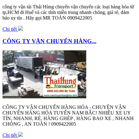
công ty vận tải Thái Hùng chuyên vận chuyển các loại hàng hóa từ
tp,HCM đi Huế và các tỉnh miền trung nhanh chóng, giá rẻ, đảm
bảo uy tín . Hãy gọi MR TOÀN 0909422005
Chi tiết
CÔNG TY VẬN CHUYỂN HÀNG...
CÔNG TY VẬN CHUYỂN HÀNG HÓA - CHUYÊN VẬN
CHUYỂN HÀNG HÓA TUYẾN NAM BẮC! NHIỀU XE UY
TÍN, NHANH, RẺ, HÀNG GHÉP , HÀNG BAO XE , NHANH
CHÓNG , AN TOÀN ! 0909422005
Chi tiết