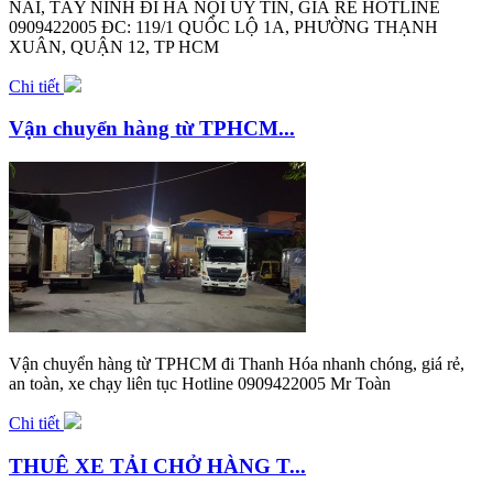
NAI, TÂY NINH ĐI HÀ NỘI UY TÍN, GIÁ RẺ HOTLINE
0909422005 ĐC: 119/1 QUỐC LỘ 1A, PHƯỜNG THẠNH
XUÂN, QUẬN 12, TP HCM
Chi tiết
Vận chuyển hàng từ TPHCM...
Vận chuyển hàng từ TPHCM đi Thanh Hóa nhanh chóng, giá rẻ,
an toàn, xe chạy liên tục Hotline 0909422005 Mr Toàn
Chi tiết
THUÊ XE TẢI CHỞ HÀNG T...