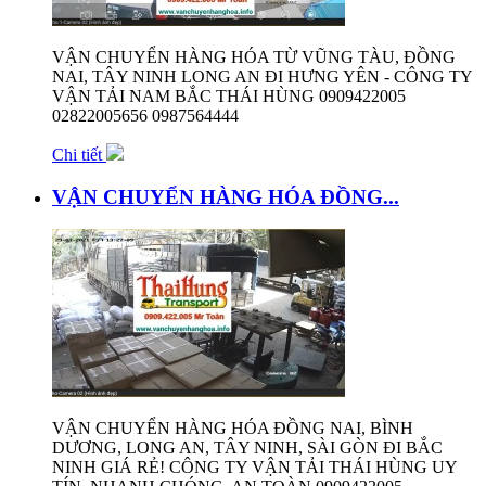
VẬN CHUYỂN HÀNG HÓA TỪ VŨNG TÀU, ĐỒNG
NAI, TÂY NINH LONG AN ĐI HƯNG YÊN - CÔNG TY
VẬN TẢI NAM BẮC THÁI HÙNG 0909422005
02822005656 0987564444
Chi tiết
VẬN CHUYỂN HÀNG HÓA ĐỒNG...
VẬN CHUYỂN HÀNG HÓA ĐỒNG NAI, BÌNH
DƯƠNG, LONG AN, TÂY NINH, SÀI GÒN ĐI BẮC
NINH GIÁ RẺ! CÔNG TY VẬN TẢI THÁI HÙNG UY