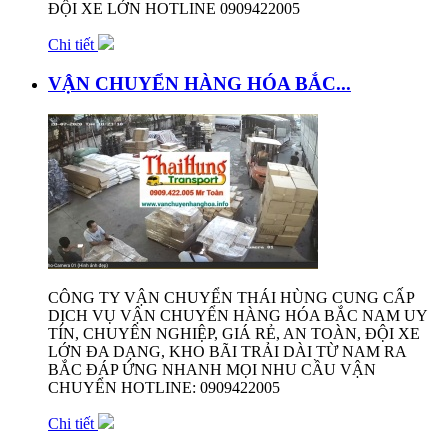
ĐỘI XE LỚN HOTLINE 0909422005
Chi tiết
VẬN CHUYỂN HÀNG HÓA BẮC...
CÔNG TY VẬN CHUYỂN THÁI HÙNG CUNG CẤP
DỊCH VỤ VẬN CHUYỂN HÀNG HÓA BẮC NAM UY
TÍN, CHUYÊN NGHIỆP, GIÁ RẺ, AN TOÀN, ĐỘI XE
LỚN ĐA DẠNG, KHO BÃI TRẢI DÀI TỪ NAM RA
BẮC ĐÁP ỨNG NHANH MỌI NHU CẦU VẬN
CHUYỂN HOTLINE: 0909422005
Chi tiết