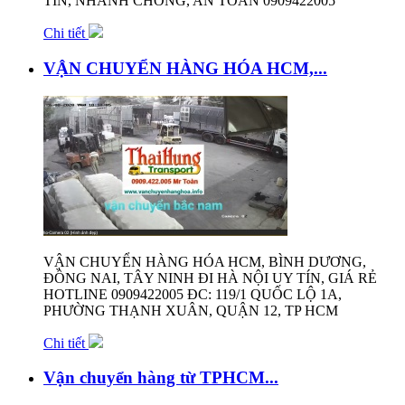
TÍN, NHANH CHÓNG, AN TOÀN 0909422005
Chi tiết
VẬN CHUYỂN HÀNG HÓA HCM,...
VẬN CHUYỂN HÀNG HÓA HCM, BÌNH DƯƠNG,
ĐỒNG NAI, TÂY NINH ĐI HÀ NỘI UY TÍN, GIÁ RẺ
HOTLINE 0909422005 ĐC: 119/1 QUỐC LỘ 1A,
PHƯỜNG THẠNH XUÂN, QUẬN 12, TP HCM
Chi tiết
Vận chuyển hàng từ TPHCM...