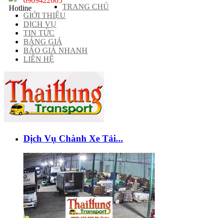
0909422005
TRANG CHỦ
GIỚI THIỆU
DỊCH VỤ
TIN TỨC
BẢNG GIÁ
BÁO GIÁ NHANH
LIÊN HỆ
Dịch Vụ Chành Xe Tải...