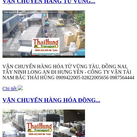
VẬN CHUYỂN HÀNG TỪ VŨNG...
VẬN CHUYỂN HÀNG HÓA TỪ VŨNG TÀU, ĐỒNG NAI,
TÂY NINH LONG AN ĐI HƯNG YÊN - CÔNG TY VẬN TẢI
NAM BẮC THÁI HÙNG 0909422005 02822005656 0987564444
Chi tiết
VẬN CHUYỂN HÀNG HÓA ĐỒNG...