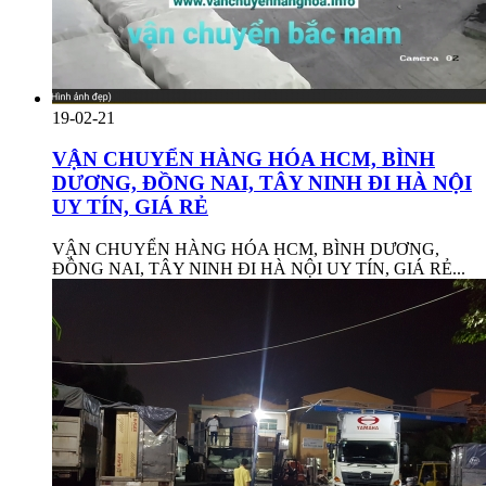
19-02-21
VẬN CHUYỂN HÀNG HÓA HCM, BÌNH
DƯƠNG, ĐỒNG NAI, TÂY NINH ĐI HÀ NỘI
UY TÍN, GIÁ RẺ
VẬN CHUYỂN HÀNG HÓA HCM, BÌNH DƯƠNG,
ĐỒNG NAI, TÂY NINH ĐI HÀ NỘI UY TÍN, GIÁ RẺ...