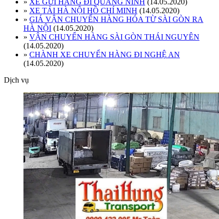
»
XE GỬI HÀNG ĐI QUẢNG NINH
(14.05.2020)
»
XE TẢI HÀ NỘI HỒ CHÍ MINH
(14.05.2020)
»
GIÁ VẬN CHUYỂN HÀNG HÓA TỪ SÀI GÒN RA
HÀ NỘI
(14.05.2020)
»
VẬN CHUYỂN HÀNG SÀI GÒN THÁI NGUYÊN
(14.05.2020)
»
CHÀNH XE CHUYỂN HÀNG ĐI NGHỆ AN
(14.05.2020)
Dịch vụ