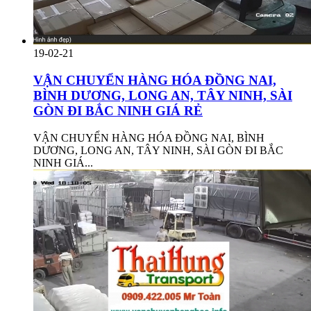
19-02-21
VẬN CHUYỂN HÀNG HÓA ĐỒNG NAI,
BÌNH DƯƠNG, LONG AN, TÂY NINH, SÀI
GÒN ĐI BẮC NINH GIÁ RẺ
VẬN CHUYỂN HÀNG HÓA ĐỒNG NAI, BÌNH
DƯƠNG, LONG AN, TÂY NINH, SÀI GÒN ĐI BẮC
NINH GIÁ...