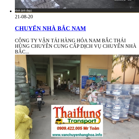
21-08-20
CHUYỂN NHÀ BẮC NAM
CÔNG TY VẬN TẢI HÀNG HÓA NAM BẮC THÁI
HÙNG CHUYÊN CUNG CẤP DỊCH VỤ CHUYỂN NHÀ
BẮC...