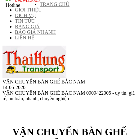
0909422005
TRANG CHỦ
GIỚI THIỆU
DỊCH VỤ
TIN TỨC
BẢNG GIÁ
BÁO GIÁ NHANH
LIÊN HỆ
VẬN CHUYỂN BÀN GHẾ BẮC NAM
14-05-2020
VẬN CHUYỂN BÀN GHẾ BẮC NAM 0909422005 - uy tín, giá
rẻ, an toàn, nhanh, chuyên nghiệp
VẬN CHUYỂN BÀN GHẾ