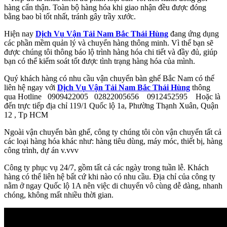
hàng cẩn thận. Toàn bộ hàng hóa khi giao nhận đều được đóng
bằng bao bì tốt nhất, tránh gây trầy xước.
Hiện nay
Dịch Vụ Vận Tải Nam Bắc Thái Hùng
đang ứng dụng
các phần mềm quản lý và chuyển hàng thông minh. Vì thế bạn sẽ
được chúng tôi thông báo lộ trình hàng hóa chi tiết và đầy đủ, giúp
bạn có thể kiểm soát tốt được tình trạng hàng hóa của mình.
Quý khách hàng có nhu cầu vận chuyển bàn ghế Bắc Nam có thể
liên hệ ngay với
Dịch Vụ Vận Tải Nam Bắc Thái Hùng
thông
qua Hotline 0909422005 02822005656 0912452595 Hoặc là
đến trực tiếp địa chỉ 119/1 Quốc lộ 1a, Phường Thạnh Xuân, Quận
12 , Tp HCM
Ngoài vận chuyển bàn ghế, công ty chúng tôi còn vận chuyển tất cả
các loại hàng hóa khác như: hàng tiêu dùng, máy móc, thiết bị, hàng
công trình, dự án v.vvv
Công ty phục vụ 24/7, gồm tất cả các ngày trong tuần lễ. Khách
hàng có thể liên hệ bất cứ khi nào có nhu cầu. Địa chỉ của công ty
nằm ở ngay Quốc lộ 1A nên việc di chuyển vô cùng dễ dàng, nhanh
chóng, không mất nhiều thời gian.