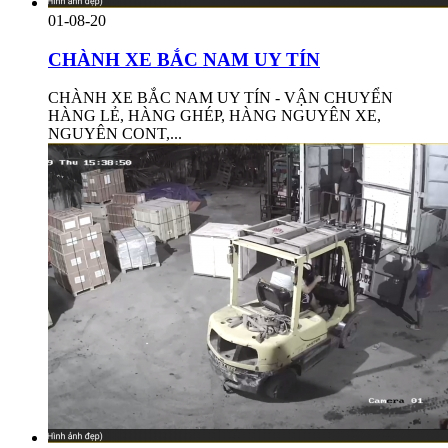
01-08-20
CHÀNH XE BẮC NAM UY TÍN
CHÀNH XE BẮC NAM UY TÍN - VẬN CHUYỂN
HÀNG LẺ, HÀNG GHÉP, HÀNG NGUYÊN XE,
NGUYÊN CONT,...