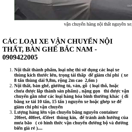
vận chuyển hàng nội thất nguyên xe,
CÁC LOẠI XE VẬN CHUYỂN NỘI
THẤT, BÀN GHẾ BẮC NAM -
0909422005
Nội thất thành phẩm, loại nhẹ thì sử dụng các loại xe
thùng kích thước lớn, trọng tải thấp để giảm chi phí ( xe
8 tấn thùng dài 9,8m, rộng 2m cao 2,6m )
Nội thất, bàn ghế, giường tủ, ván, gỗ ( loại thô, hoặc
chưa được lắp thành sản phẩm) , nặng gọn thì được vận
chuyển gần như các loại hàng hóa bình thường khác ( đi
bằng xe tải 10 tấn, 15 tấn ) nguyên xe hoặc ghép xe để
giảm chi phí vận chuyển
Lượng hàng lớn vận chuyển bằng nguyên container
20feet, 40feet, 45feet thùng kín, để tránh ảnh hưởng của
mưa bão ( có hình thức vận chuyển đường bộ và đường
biển giá rẻ )....