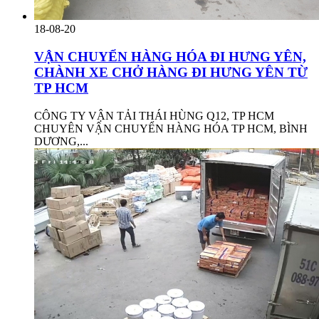
18-08-20
VẬN CHUYỂN HÀNG HÓA ĐI HƯNG YÊN,
CHÀNH XE CHỞ HÀNG ĐI HƯNG YÊN TỪ
TP HCM
CÔNG TY VẬN TẢI THÁI HÙNG Q12, TP HCM
CHUYÊN VẬN CHUYỂN HÀNG HÓA TP HCM, BÌNH
DƯƠNG,...