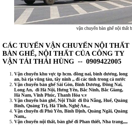
vận chuyển bàn ghế nội thất 
CÁC TUYẾN VẬN CHUYỂN NỘI THẤT
BÀN GHẾ, NỘI THẤT CỦA CÔNG TY
VẬN TẢI THÁI HÙNG -- 0909422005
Vận chuyển khu vực tp hcm. đồng nai, bình dương, long
an, bà rịa vũng tàu, tây ninh ,, đi các tỉnh trong cả nước
Vận chuyển bàn ghế Sài Gòn, Bình Dương, Đồng Nai,
Long An, đi Hà Nội, Hưng Yên, Bắc Ninh, Bắc Giang,
Hà Nam, Vĩnh Phúc, Thanh Hóa v.v
Vận chuyển bàn ghế, Nội Thất đi Đà Nẵng, Huế, Quảng
Bình, Quảng Trị, Hà Tĩnh, Nghệ An,,,
Vận chuyển đi Phú Yên, Bình Định, Quảng Ngãi, Quảng
Nam,,
Vận chuyển nội thất, bàn ghế đi Phan thiết, Nha trang,,,,