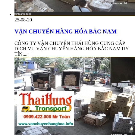
25-08-20
VẬN CHUYỂN HÀNG HÓA BẮC NAM
CÔNG TY VẬN CHUYỂN THÁI HÙNG CUNG CẤP
DỊCH VỤ VẬN CHUYỂN HÀNG HÓA BẮC NAM UY
TÍN,...