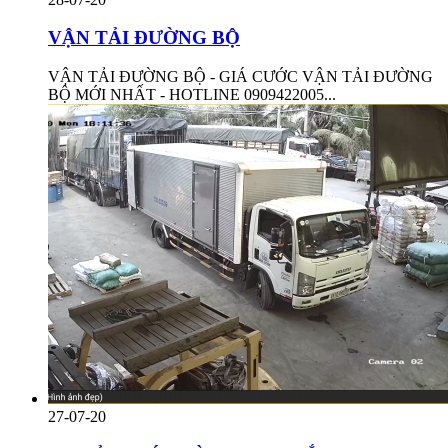
VẬN TẢI ĐƯỜNG BỘ
VẬN TẢI ĐƯỜNG BỘ - GIÁ CƯỚC VẬN TẢI ĐƯỜNG
BỘ MỚI NHẤT - HOTLINE 0909422005...
27-07-20