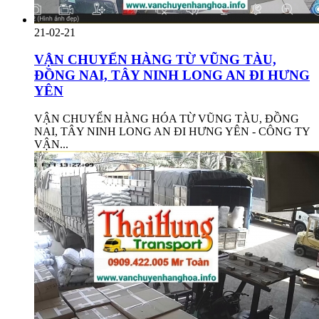
21-02-21
VẬN CHUYỂN HÀNG TỪ VŨNG TÀU,
ĐỒNG NAI, TÂY NINH LONG AN ĐI HƯNG
YÊN
VẬN CHUYỂN HÀNG HÓA TỪ VŨNG TÀU, ĐỒNG
NAI, TÂY NINH LONG AN ĐI HƯNG YÊN - CÔNG TY
VẬN...