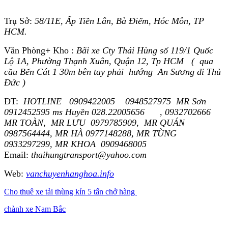
Trụ Sở:
58/11E, Ấp Tiền Lân, Bà Điểm, Hóc Môn, TP
HCM.
Văn Phòng+ Kho :
Bãi xe Cty Thái Hùng số 119/1 Quốc
Lộ 1A, Phường Thạnh Xuân, Quận 12, Tp HCM ( qua
cầu Bến Cát 1 30m bên tay phải hướng An Sương đi Thủ
Đức )
ĐT:
HOTLINE 0909422005 0948527975 MR Sơn
0912452595 ms Huyền 028.22005656 , 0932702666
MR TOÀN, MR LƯU 0979785909, MR QUÁN
0987564444, MR HÀ 0977148288, MR TÙNG
0933297299, MR KHOA 0909468005
Email:
thaihungtransport@yahoo.com
Web:
vanchuyenhanghoa.info
Cho thuê xe tải thùng kín 5 tấn chở hàng
chành xe Nam Bắc