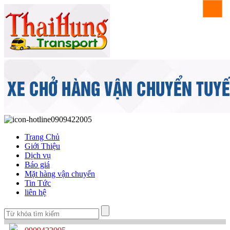
0909422005
Trang Chủ
Giới Thiệu
Dịch vụ
Báo giá
Mặt hàng vận chuyển
Tin Tức
liên hệ