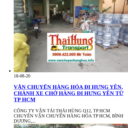
18-08-20
VẬN CHUYỂN HÀNG HÓA ĐI HƯNG YÊN,
CHÀNH XE CHỞ HÀNG ĐI HƯNG YÊN TỪ
TP HCM
CÔNG TY VẬN TẢI THÁI HÙNG Q12, TP HCM
CHUYÊN VẬN CHUYỂN HÀNG HÓA TP HCM, BÌNH
DƯƠNG,...