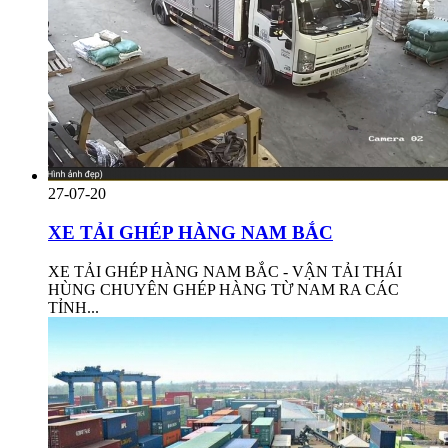
27-07-20
XE TẢI GHÉP HÀNG NAM BẮC
XE TẢI GHÉP HÀNG NAM BẮC - VẬN TẢI THÁI
HÙNG CHUYÊN GHÉP HÀNG TỪ NAM RA CÁC
TỈNH...