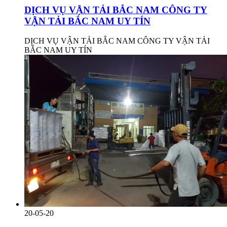
DỊCH VỤ VẬN TẢI BẮC NAM CÔNG TY
VẬN TẢI BẮC NAM UY TÍN
DỊCH VỤ VẬN TẢI BẮC NAM CÔNG TY VẬN TẢI
BẮC NAM UY TÍN
20-05-20