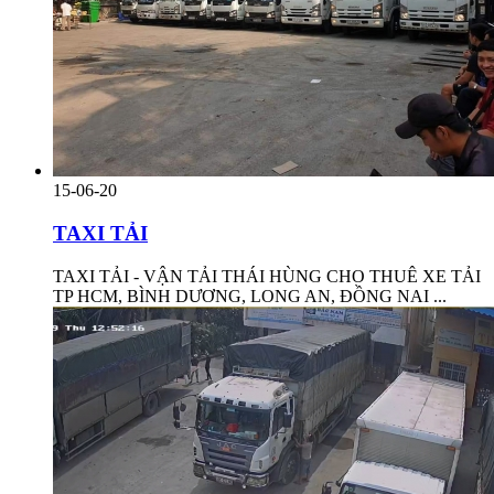
15-06-20
TAXI TẢI
TAXI TẢI - VẬN TẢI THÁI HÙNG CHO THUÊ XE TẢI
TP HCM, BÌNH DƯƠNG, LONG AN, ĐỒNG NAI ...