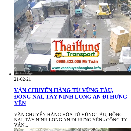
21-02-21
VẬN CHUYỂN HÀNG TỪ VŨNG TÀU,
ĐỒNG NAI, TÂY NINH LONG AN ĐI HƯNG
YÊN
VẬN CHUYỂN HÀNG HÓA TỪ VŨNG TÀU, ĐỒNG
NAI, TÂY NINH LONG AN ĐI HƯNG YÊN - CÔNG TY
VẬN...