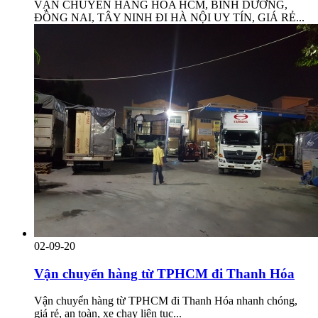
VẬN CHUYỂN HÀNG HÓA HCM, BÌNH DƯƠNG,
ĐỒNG NAI, TÂY NINH ĐI HÀ NỘI UY TÍN, GIÁ RẺ...
02-09-20
Vận chuyển hàng từ TPHCM đi Thanh Hóa
Vận chuyển hàng từ TPHCM đi Thanh Hóa nhanh chóng,
giá rẻ, an toàn, xe chạy liên tục...