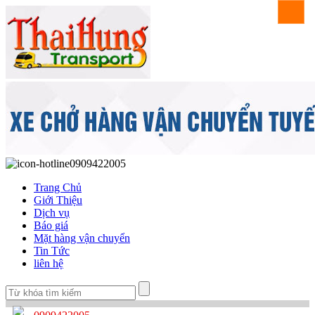
0909422005
Trang Chủ
Giới Thiệu
Dịch vụ
Báo giá
Mặt hàng vận chuyển
Tin Tức
liên hệ