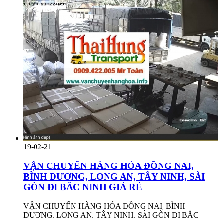
19-02-21
VẬN CHUYỂN HÀNG HÓA ĐỒNG NAI,
BÌNH DƯƠNG, LONG AN, TÂY NINH, SÀI
GÒN ĐI BẮC NINH GIÁ RẺ
VẬN CHUYỂN HÀNG HÓA ĐỒNG NAI, BÌNH
DƯƠNG, LONG AN, TÂY NINH, SÀI GÒN ĐI BẮC