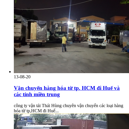
13-08-20
Vận chuyển hàng hóa từ tp. HCM đi Huế và
các tỉnh miền trung
công ty vận tải Thái Hùng chuyên vận chuyển các loại hàng
hóa từ tp,HCM đi Huế...