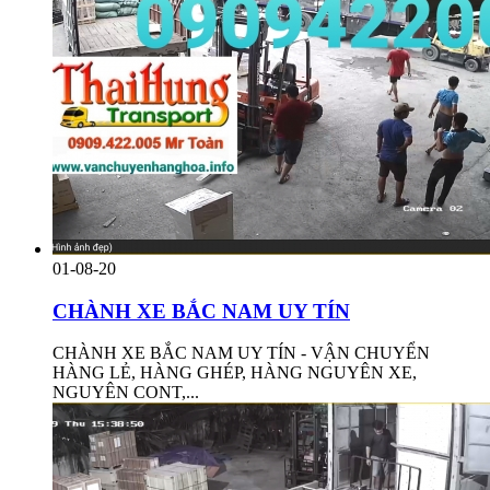
01-08-20
CHÀNH XE BẮC NAM UY TÍN
CHÀNH XE BẮC NAM UY TÍN - VẬN CHUYỂN
HÀNG LẺ, HÀNG GHÉP, HÀNG NGUYÊN XE,
NGUYÊN CONT,...