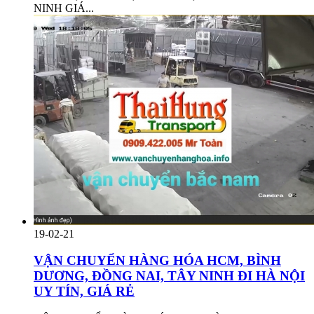
NINH GIÁ...
19-02-21
VẬN CHUYỂN HÀNG HÓA HCM, BÌNH
DƯƠNG, ĐỒNG NAI, TÂY NINH ĐI HÀ NỘI
UY TÍN, GIÁ RẺ