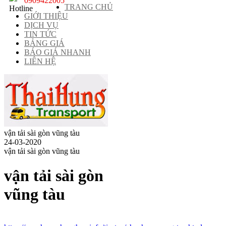
0909422005
TRANG CHỦ
GIỚI THIỆU
DỊCH VỤ
TIN TỨC
BẢNG GIÁ
BÁO GIÁ NHANH
LIÊN HỆ
vận tải sài gòn vũng tàu
24-03-2020
vận tải sài gòn vũng tàu
vận tải sài gòn
vũng tàu