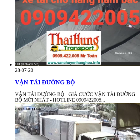
28-07-20
VẬN TẢI ĐƯỜNG BỘ
VẬN TẢI ĐƯỜNG BỘ - GIÁ CƯỚC VẬN TẢI ĐƯỜNG
BỘ MỚI NHẤT - HOTLINE 0909422005...