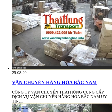
25-08-20
VẬN CHUYỂN HÀNG HÓA BẮC NAM
CÔNG TY VẬN CHUYỂN THÁI HÙNG CUNG CẤP
DỊCH VỤ VẬN CHUYỂN HÀNG HÓA BẮC NAM UY
TÍN,...