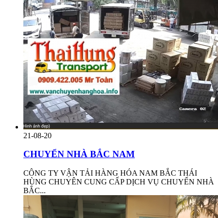
21-08-20
CHUYỂN NHÀ BẮC NAM
CÔNG TY VẬN TẢI HÀNG HÓA NAM BẮC THÁI
HÙNG CHUYÊN CUNG CẤP DỊCH VỤ CHUYỂN NHÀ
BẮC...