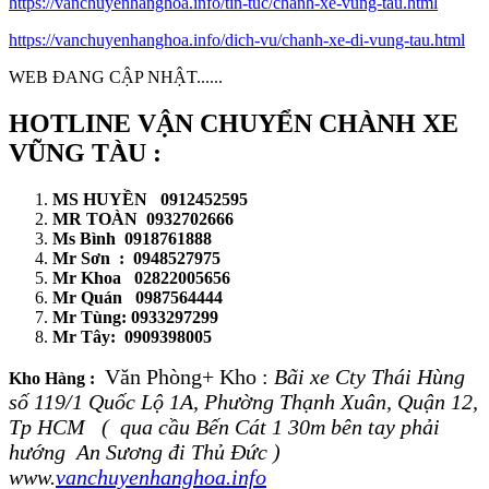
https://vanchuyenhanghoa.info/tin-tuc/chanh-xe-vung-tau.html
https://vanchuyenhanghoa.info/dich-vu/chanh-xe-di-vung-tau.html
WEB ĐANG CẬP NHẬT......
HOTLINE VẬN CHUYỂN CHÀNH XE
VŨNG TÀU :
MS HUYỀN 0912452595
MR TOÀN 0932702666
Ms Bình 0918761888
Mr Sơn : 0948527975
Mr Khoa 02822005656
Mr Quán 0987564444
Mr Tùng: 0933297299
Mr Tây: 0909398005
Văn Phòng+ Kho :
Bãi xe Cty Thái Hùng
Kho Hàng :
số 119/1 Quốc Lộ 1A, Phường Thạnh Xuân, Quận 12,
Tp HCM ( qua cầu Bến Cát 1 30m bên tay phải
hướng An Sương đi Thủ Đức )
www.
vanchuyenhanghoa.info