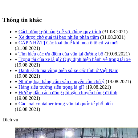
Thông tin khác
»
Cách đóng gói hàng dễ vỡ, đúng quy trình
(31.08.2021)
»
Xe được chở quá tải bao nhiêu phần trăm
(31.08.2021)
»
CẬP NHẬT] Các loại thuế khi mua ô tô cũ và mới
(31.08.2021)
»
Tìm hiểu các ưu điểm của vận tải đường bộ
(19.08.2021)
»
Trọng tải của xe là gì? Quy định hiện hành về trọng tải xe
(19.08.2021)
»
Danh sách mã vùng biển số xe các tỉnh ở Việt Nam
(19.08.2021)
»
Những loại hàng cấm vận chuyển cần chú ý
(19.08.2021)
»
Hàng siêu trường siêu trọng là gì?
(19.08.2021)
»
Hướng dẫn cách đóng gói vận chuyển hàng đi tỉnh
(19.08.2021)
»
Các loại container trong vận tải quốc tế phổ biến
(16.08.2021)
Dịch vụ