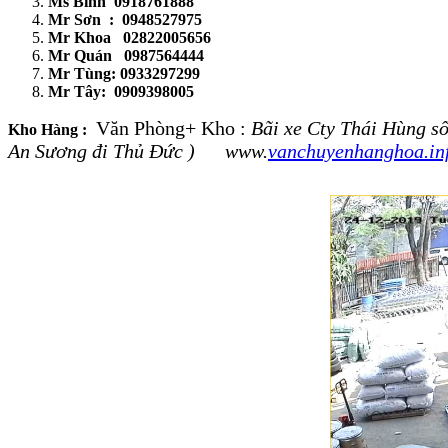
Ms Bình 0918761888
Mr Sơn : 0948527975
Mr Khoa 02822005656
Mr Quán 0987564444
Mr Tùng: 0933297299
Mr Tây: 0909398005
Văn Phòng+ Kho :
Bãi xe Cty Thái Hùng
Kho Hàng :
An Sương đi Thủ Đức ) www.
vanchuyenhanghoa.in