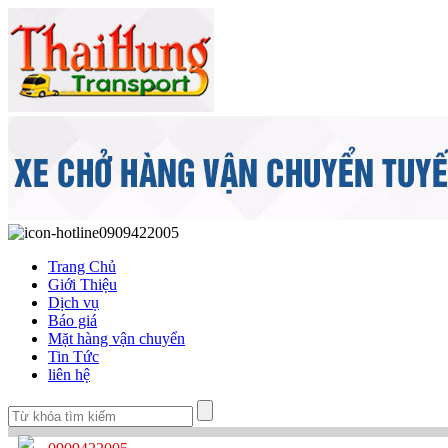
0909422005
Trang Chủ
Giới Thiệu
Dịch vụ
Báo giá
Mặt hàng vận chuyển
Tin Tức
liên hệ