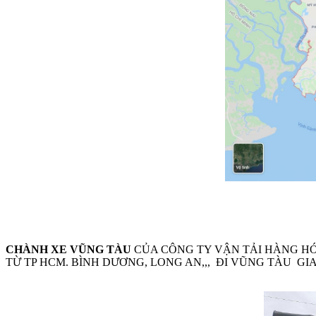
CHÀNH XE VŨNG TÀU
CỦA CÔNG TY VẬN TẢI HÀNG H
TỪ TP HCM. BÌNH DƯƠNG, LONG AN,,, ĐI VŨNG TÀU 