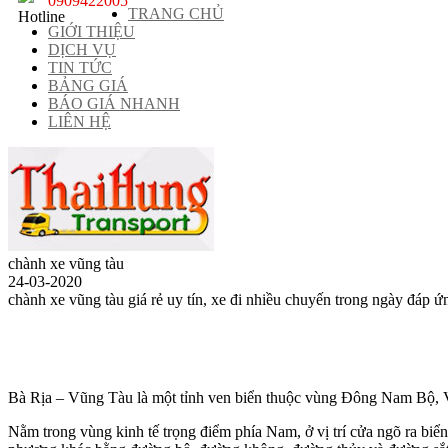
0909422005
TRANG CHỦ
GIỚI THIỆU
DỊCH VỤ
TIN TỨC
BẢNG GIÁ
BÁO GIÁ NHANH
LIÊN HỆ
chành xe vũng tàu
24-03-2020
chành xe vũng tàu giá rẻ uy tín, xe đi nhiều chuyến trong ngày đ
Bà Rịa – Vũng Tàu là một tỉnh ven biển thuộc vùng Đông Nam Bộ, 
Nằm trong vùng kinh tế trọng điểm phía Nam, ở vị trí cửa ngõ ra b