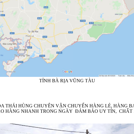
TỈNH BÀ RỊA VŨNG TÀU
ÓA THÁI HÙNG CHUYÊN VẬN CHUYỂN HÀNG LẺ, HÀNG BA
GIAO HÀNG NHANH TRONG NGÀY ĐẢM BẢO UY TÍN, CHẤT