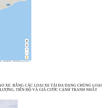
O XE BẰNG CÁC LOẠI XE TẢI ĐA DẠNG CHỦNG LOẠI
 LƯỢNG, TIẾN ĐỘ VÀ GIÁ CƯỚC CẠNH TRANH NHẤT