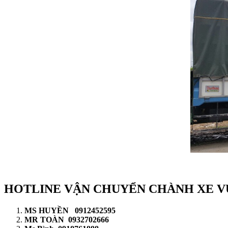
HOTLINE VẬN CHUYỂN CHÀNH XE V
MS HUYỀN 0912452595
MR TOÀN 0932702666