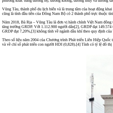
phương khác bằng đường bộ, đường không, đường thủy và đường sắt
Vũng Tàu, thành phố du lịch biển và là trung tâm của hoạt động khai
cũng là tỉnh đầu tiên của Đông Nam Bộ có 2 thành phố trực thuộc tỉn
Năm 2018, Bà Rịa – Vũng Tàu là đơn vị hành chính Việt Nam đông t
tăng trưởng GRDP. Với 1.112.900 người dân[2], GRDP đạt 149.574 t
GRDP đạt 7,20%,[3] không tính về ngành dầu khí theo quy định của
Theo số liệu năm 2004 của Chương trình Phát triển Liên Hiệp Quốc 
và về chỉ số phát triển con người HDI (0,828).[4] Tỉnh có tỷ lệ đô th