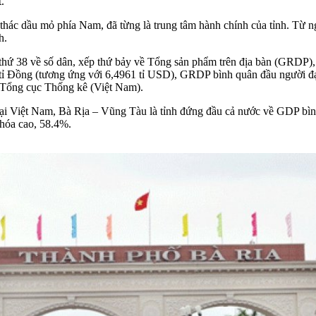
.
 thác dầu mỏ phía Nam, đã từng là trung tâm hành chính của tỉnh. Từ 
h.
hứ 38 về số dân, xếp thứ bảy về Tổng sản phẩm trên địa bàn (GRDP),
ỉ Đồng (tương ứng với 6,4961 tỉ USD), GRDP bình quân đầu người đạt
 Tổng cục Thống kê (Việt Nam).
tại Việt Nam, Bà Rịa – Vũng Tàu là tỉnh đứng đầu cả nước về GDP bì
ị hóa cao, 58.4%.