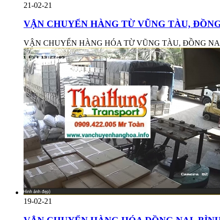
21-02-21
VẬN CHUYỂN HÀNG TỪ VŨNG TÀU, ĐỒNG 
VẬN CHUYỂN HÀNG HÓA TỪ VŨNG TÀU, ĐỒNG NAI, 
19-02-21