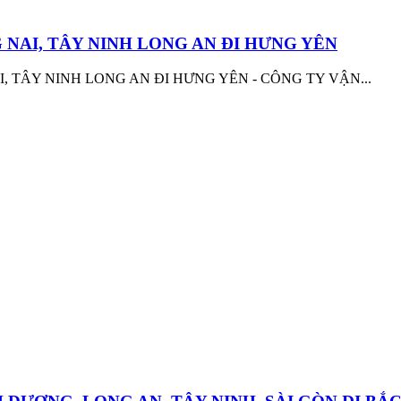
NAI, TÂY NINH LONG AN ĐI HƯNG YÊN
TÂY NINH LONG AN ĐI HƯNG YÊN - CÔNG TY VẬN...