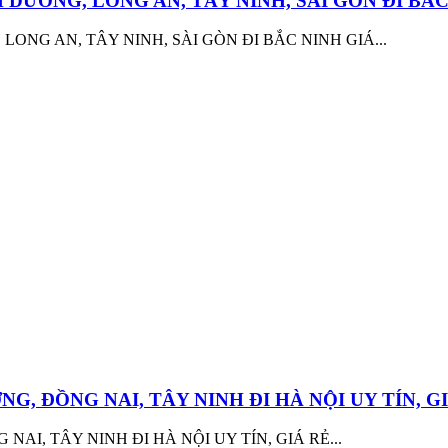
DƯƠNG, LONG AN, TÂY NINH, SÀI GÒN ĐI BẮC
NG AN, TÂY NINH, SÀI GÒN ĐI BẮC NINH GIÁ...
, ĐỒNG NAI, TÂY NINH ĐI HÀ NỘI UY TÍN, G
I, TÂY NINH ĐI HÀ NỘI UY TÍN, GIÁ RẺ...