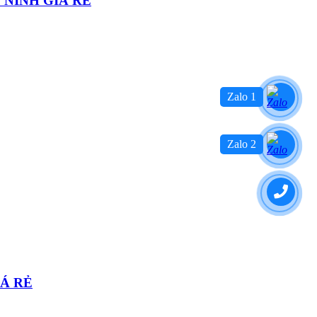
 NINH GIÁ RẺ
Zalo 1
Zalo 2
IÁ RẺ