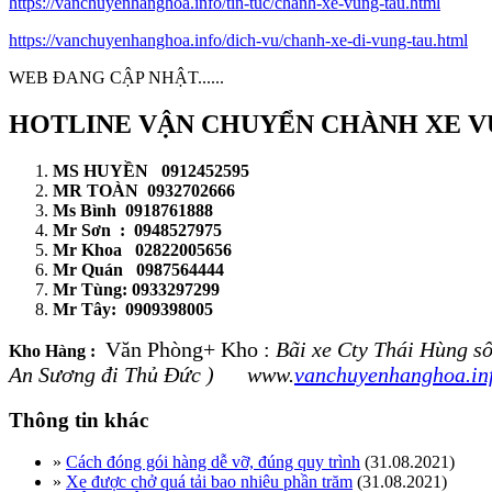
https://vanchuyenhanghoa.info/tin-tuc/chanh-xe-vung-tau.html
https://vanchuyenhanghoa.info/dich-vu/chanh-xe-di-vung-tau.html
WEB ĐANG CẬP NHẬT......
HOTLINE VẬN CHUYỂN CHÀNH XE V
MS HUYỀN 0912452595
MR TOÀN 0932702666
Ms Bình 0918761888
Mr Sơn : 0948527975
Mr Khoa 02822005656
Mr Quán 0987564444
Mr Tùng: 0933297299
Mr Tây: 0909398005
Văn Phòng+ Kho :
Bãi xe Cty Thái Hùng
Kho Hàng :
An Sương đi Thủ Đức ) www.
vanchuyenhanghoa.in
Thông tin khác
»
Cách đóng gói hàng dễ vỡ, đúng quy trình
(31.08.2021)
»
Xe được chở quá tải bao nhiêu phần trăm
(31.08.2021)