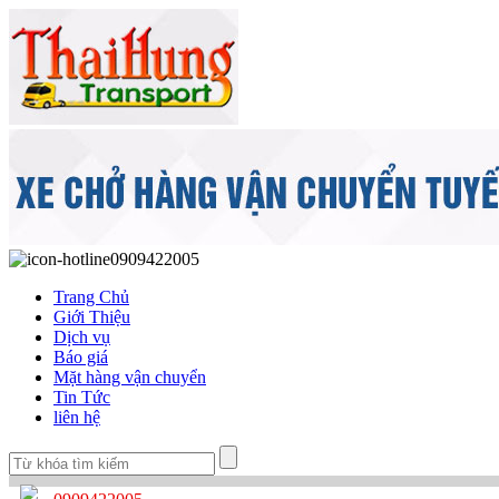
0909422005
Trang Chủ
Giới Thiệu
Dịch vụ
Báo giá
Mặt hàng vận chuyển
Tin Tức
liên hệ