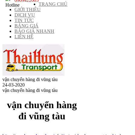
0909422005
TRANG CHỦ
GIỚI THIỆU
DỊCH VỤ
TIN TỨC
BẢNG GIÁ
BÁO GIÁ NHANH
LIÊN HỆ
vận chuyển hàng đi vũng tàu
24-03-2020
vận chuyển hàng đi vũng tàu
vận chuyển hàng
đi vũng tàu