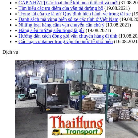
»
CẬP NHẬT] Các loại thuế khi mua ô tô cũ và mới
(31.08.20
»
Tìm hiểu các ưu điểm của vận tải đường bộ
(19.08.2021)
»
Trọng tải của xe là gì? Quy định hiện hành về trọng tải xe
(1
»
Danh sách mã vùng biển số xe các tỉnh ở Việt Nam
(19.08.2
»
Những loại hàng cấm vận chuyển cần chú ý
(19.08.2021)
»
Hàng siêu trường siêu trọng là gì?
(19.08.2021)
»
Hướng dẫn cách đóng gói vận chuyển hàng đi tỉnh
(19.08.20
»
Các loại container trong vận tải quốc tế phổ biến
(16.08.2021
Dịch vụ