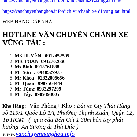
https://vanchuyenhanghoa.info/tin-tuc/chanh-xe-vung-tau.html
https://vanchuyenhanghoa.info/dich-vu/chanh-xe-di-vung-tau.html
WEB ĐANG CẬP NHẬT......
HOTLINE VẬN CHUYỂN CHÀNH XE
VŨNG TÀU :
MS HUYỀN 0912452595
MR TOÀN 0932702666
Ms Bình 0918761888
Mr Sơn : 0948527975
Mr Khoa 02822005656
Mr Quán 0987564444
Mr Tùng: 0933297299
Mr Tây: 0909398005
Văn Phòng+ Kho :
Bãi xe Cty Thái Hùng
Kho Hàng :
số 119/1 Quốc Lộ 1A, Phường Thạnh Xuân, Quận 12,
Tp HCM ( qua cầu Bến Cát 1 30m bên tay phải
hướng An Sương đi Thủ Đức )
www.
vanchuyenhanghoa.info