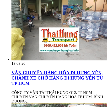
18-08-20
VẬN CHUYỂN HÀNG HÓA ĐI HƯNG YÊN,
CHÀNH XE CHỞ HÀNG ĐI HƯNG YÊN TỪ
TP HCM
CÔNG TY VẬN TẢI THÁI HÙNG Q12, TP HCM
CHUYÊN VẬN CHUYỂN HÀNG HÓA TP HCM, BÌNH
DƯƠNG,...