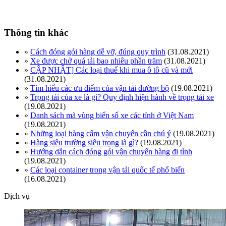
Thông tin khác
»
Cách đóng gói hàng dễ vỡ, đúng quy trình
(31.08.2021)
»
Xe được chở quá tải bao nhiêu phần trăm
(31.08.2021)
»
CẬP NHẬT] Các loại thuế khi mua ô tô cũ và mới
(31.08.2021)
»
Tìm hiểu các ưu điểm của vận tải đường bộ
(19.08.2021)
»
Trọng tải của xe là gì? Quy định hiện hành về trọng tải xe
(19.08.2021)
»
Danh sách mã vùng biển số xe các tỉnh ở Việt Nam
(19.08.2021)
»
Những loại hàng cấm vận chuyển cần chú ý
(19.08.2021)
»
Hàng siêu trường siêu trọng là gì?
(19.08.2021)
»
Hướng dẫn cách đóng gói vận chuyển hàng đi tỉnh
(19.08.2021)
»
Các loại container trong vận tải quốc tế phổ biến
(16.08.2021)
Dịch vụ