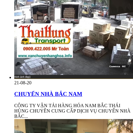
21-08-20
CHUYỂN NHÀ BẮC NAM
CÔNG TY VẬN TẢI HÀNG HÓA NAM BẮC THÁI
HÙNG CHUYÊN CUNG CẤP DỊCH VỤ CHUYỂN NHÀ
BẮC...