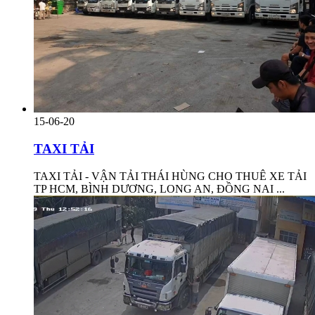
15-06-20
TAXI TẢI
TAXI TẢI - VẬN TẢI THÁI HÙNG CHO THUÊ XE TẢI
TP HCM, BÌNH DƯƠNG, LONG AN, ĐỒNG NAI ...