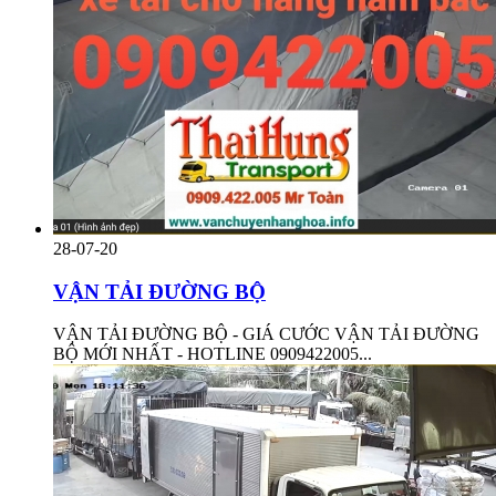
28-07-20
VẬN TẢI ĐƯỜNG BỘ
VẬN TẢI ĐƯỜNG BỘ - GIÁ CƯỚC VẬN TẢI ĐƯỜNG
BỘ MỚI NHẤT - HOTLINE 0909422005...