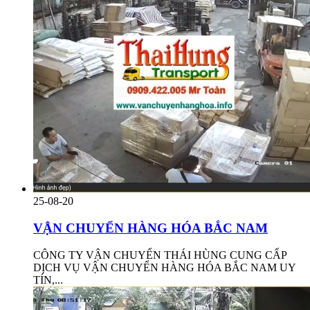
25-08-20
VẬN CHUYỂN HÀNG HÓA BẮC NAM
CÔNG TY VẬN CHUYỂN THÁI HÙNG CUNG CẤP
DỊCH VỤ VẬN CHUYỂN HÀNG HÓA BẮC NAM UY
TÍN,...