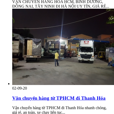
VẬN CHUYỂN HÀNG HÓA HCM, BÌNH DƯƠNG,
ĐỒNG NAI, TÂY NINH ĐI HÀ NỘI UY TÍN, GIÁ RẺ...
02-09-20
Vận chuyển hàng từ TPHCM đi Thanh Hóa
Vận chuyển hàng từ TPHCM đi Thanh Hóa nhanh chóng,
giá rẻ, an toàn, xe chạy liên tục...