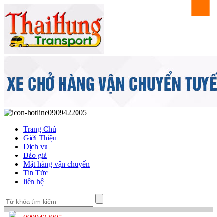
0909422005
Trang Chủ
Giới Thiệu
Dịch vụ
Báo giá
Mặt hàng vận chuyển
Tin Tức
liên hệ