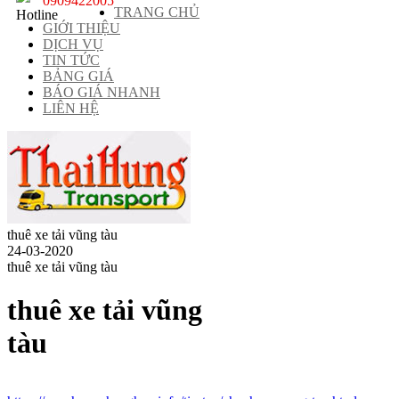
0909422005
TRANG CHỦ
GIỚI THIỆU
DỊCH VỤ
TIN TỨC
BẢNG GIÁ
BÁO GIÁ NHANH
LIÊN HỆ
thuê xe tải vũng tàu
24-03-2020
thuê xe tải vũng tàu
thuê xe tải vũng
tàu