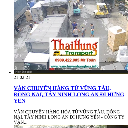
21-02-21
VẬN CHUYỂN HÀNG TỪ VŨNG TÀU,
ĐỒNG NAI, TÂY NINH LONG AN ĐI HƯNG
YÊN
VẬN CHUYỂN HÀNG HÓA TỪ VŨNG TÀU, ĐỒNG
NAI, TÂY NINH LONG AN ĐI HƯNG YÊN - CÔNG TY
VẬN...