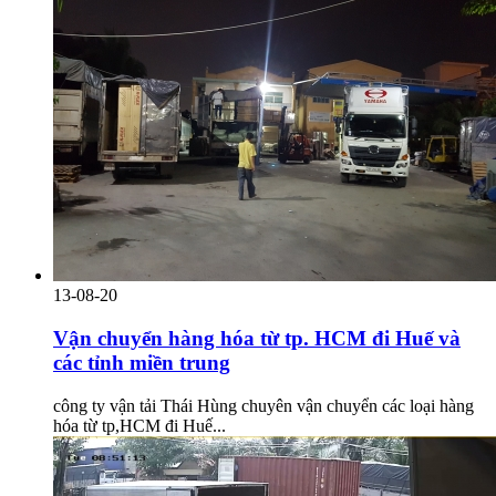
13-08-20
Vận chuyển hàng hóa từ tp. HCM đi Huế và
các tỉnh miền trung
công ty vận tải Thái Hùng chuyên vận chuyển các loại hàng
hóa từ tp,HCM đi Huế...