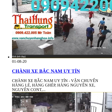
01-08-20
CHÀNH XE BẮC NAM UY TÍN
CHÀNH XE BẮC NAM UY TÍN - VẬN CHUYỂN
HÀNG LẺ, HÀNG GHÉP, HÀNG NGUYÊN XE,
NGUYÊN CONT,...