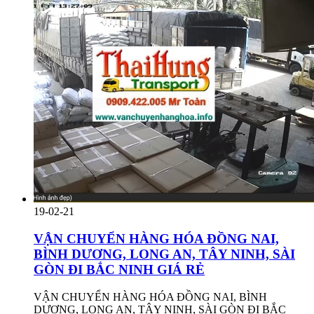
19-02-21
VẬN CHUYỂN HÀNG HÓA ĐỒNG NAI,
BÌNH DƯƠNG, LONG AN, TÂY NINH, SÀI
GÒN ĐI BẮC NINH GIÁ RẺ
VẬN CHUYỂN HÀNG HÓA ĐỒNG NAI, BÌNH
DƯƠNG, LONG AN, TÂY NINH, SÀI GÒN ĐI BẮC