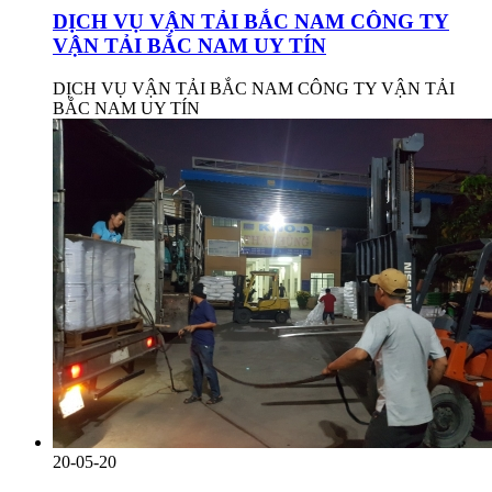
DỊCH VỤ VẬN TẢI BẮC NAM CÔNG TY
VẬN TẢI BẮC NAM UY TÍN
DỊCH VỤ VẬN TẢI BẮC NAM CÔNG TY VẬN TẢI
BẮC NAM UY TÍN
20-05-20