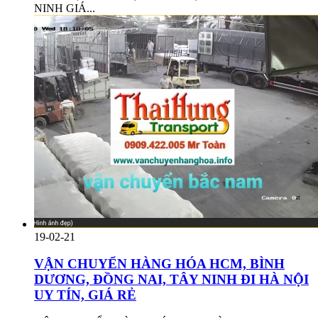
NINH GIÁ...
19-02-21
VẬN CHUYỂN HÀNG HÓA HCM, BÌNH
DƯƠNG, ĐỒNG NAI, TÂY NINH ĐI HÀ NỘI
UY TÍN, GIÁ RẺ