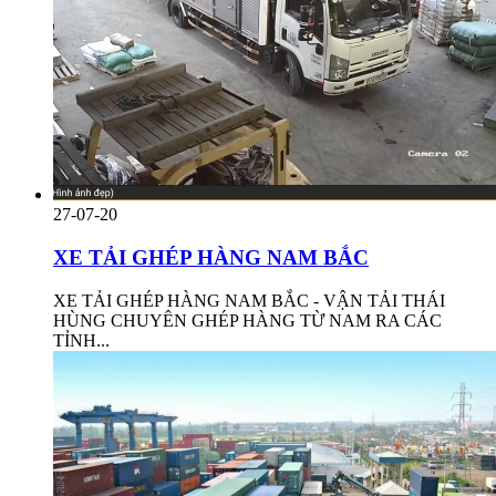
27-07-20
XE TẢI GHÉP HÀNG NAM BẮC
XE TẢI GHÉP HÀNG NAM BẮC - VẬN TẢI THÁI
HÙNG CHUYÊN GHÉP HÀNG TỪ NAM RA CÁC
TỈNH...