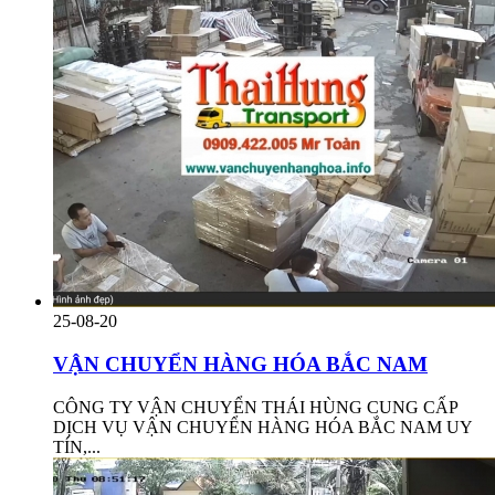
25-08-20
VẬN CHUYỂN HÀNG HÓA BẮC NAM
CÔNG TY VẬN CHUYỂN THÁI HÙNG CUNG CẤP
DỊCH VỤ VẬN CHUYỂN HÀNG HÓA BẮC NAM UY
TÍN,...