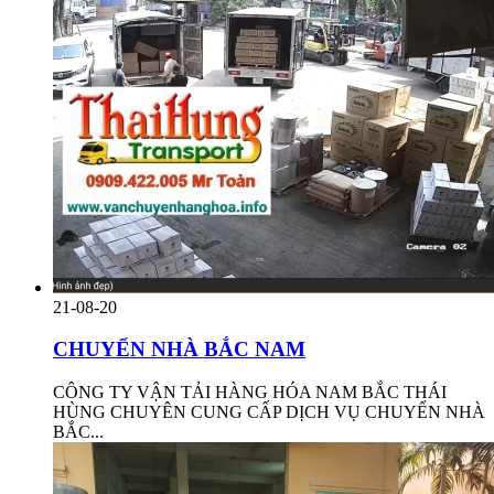
21-08-20
CHUYỂN NHÀ BẮC NAM
CÔNG TY VẬN TẢI HÀNG HÓA NAM BẮC THÁI
HÙNG CHUYÊN CUNG CẤP DỊCH VỤ CHUYỂN NHÀ
BẮC...