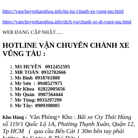
https://vanchuyenhanghoa.info/tin-tuc/chanh-xe-vung-tau.html
https://vanchuyenhanghoa.info/dich-vu/chanh-xe-di-vung-tau.html
WEB ĐANG CẬP NHẬT......
HOTLINE VẬN CHUYỂN CHÀNH XE
VŨNG TÀU :
MS HUYỀN 0912452595
MR TOÀN 0932702666
Ms Bình 0918761888
Mr Sơn : 0948527975
Mr Khoa 02822005656
Mr Quán 0987564444
Mr Tùng: 0933297299
Mr Tây: 0909398005
Văn Phòng+ Kho :
Bãi xe Cty Thái Hùng
Kho Hàng :
số 119/1 Quốc Lộ 1A, Phường Thạnh Xuân, Quận 12,
Tp HCM ( qua cầu Bến Cát 1 30m bên tay phải
hướng An Sương đi Thủ Đức )