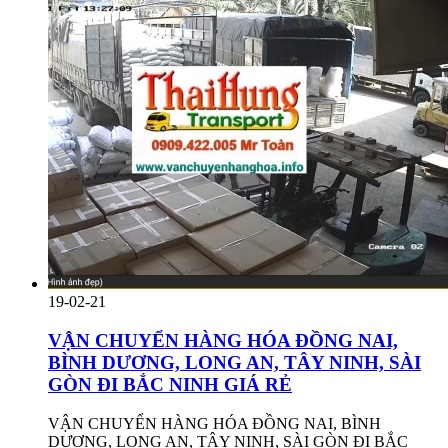
19-02-21
VẬN CHUYỂN HÀNG HÓA ĐỒNG NAI,
BÌNH DƯƠNG, LONG AN, TÂY NINH, SÀI
GÒN ĐI BẮC NINH GIÁ RẺ
VẬN CHUYỂN HÀNG HÓA ĐỒNG NAI, BÌNH
DƯƠNG, LONG AN, TÂY NINH, SÀI GÒN ĐI BẮC