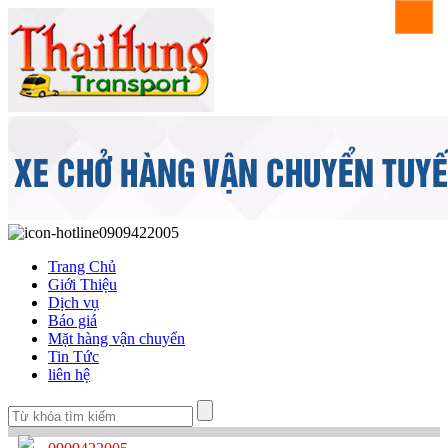
0909422005
Trang Chủ
Giới Thiệu
Dịch vụ
Báo giá
Mặt hàng vận chuyển
Tin Tức
liên hệ