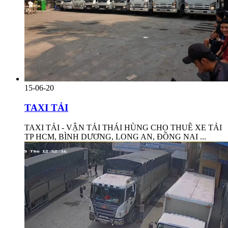
15-06-20
TAXI TẢI
TAXI TẢI - VẬN TẢI THÁI HÙNG CHO THUÊ XE TẢI
TP HCM, BÌNH DƯƠNG, LONG AN, ĐỒNG NAI ...