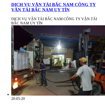
DỊCH VỤ VẬN TẢI BẮC NAM CÔNG TY
VẬN TẢI BẮC NAM UY TÍN
DỊCH VỤ VẬN TẢI BẮC NAM CÔNG TY VẬN TẢI
BẮC NAM UY TÍN
20-05-20