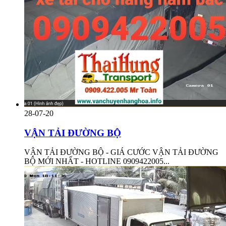
28-07-20
VẬN TẢI ĐƯỜNG BỘ
VẬN TẢI ĐƯỜNG BỘ - GIÁ CƯỚC VẬN TẢI ĐƯỜNG
BỘ MỚI NHẤT - HOTLINE 0909422005...