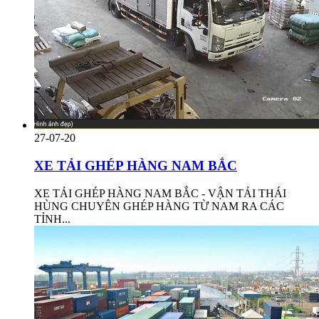
27-07-20
XE TẢI GHÉP HÀNG NAM BẮC
XE TẢI GHÉP HÀNG NAM BẮC - VẬN TẢI THÁI
HÙNG CHUYÊN GHÉP HÀNG TỪ NAM RA CÁC
TỈNH...