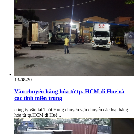
13-08-20
Vận chuyển hàng hóa từ tp. HCM đi Huế và
các tỉnh miền trung
công ty vận tải Thái Hùng chuyên vận chuyển các loại hàng
hóa từ tp,HCM đi Huế...