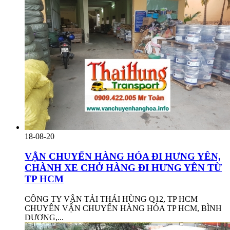
18-08-20
VẬN CHUYỂN HÀNG HÓA ĐI HƯNG YÊN,
CHÀNH XE CHỞ HÀNG ĐI HƯNG YÊN TỪ
TP HCM
CÔNG TY VẬN TẢI THÁI HÙNG Q12, TP HCM
CHUYÊN VẬN CHUYỂN HÀNG HÓA TP HCM, BÌNH
DƯƠNG,...