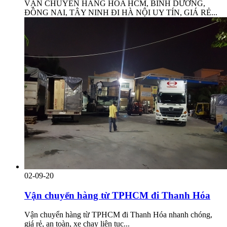
VẬN CHUYỂN HÀNG HÓA HCM, BÌNH DƯƠNG,
ĐỒNG NAI, TÂY NINH ĐI HÀ NỘI UY TÍN, GIÁ RẺ...
02-09-20
Vận chuyển hàng từ TPHCM đi Thanh Hóa
Vận chuyển hàng từ TPHCM đi Thanh Hóa nhanh chóng,
giá rẻ, an toàn, xe chạy liên tục...