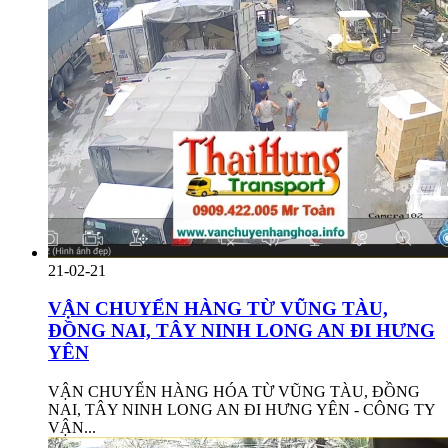
21-02-21
VẬN CHUYỂN HÀNG TỪ VŨNG TÀU,
ĐỒNG NAI, TÂY NINH LONG AN ĐI HƯNG
YÊN
VẬN CHUYỂN HÀNG HÓA TỪ VŨNG TÀU, ĐỒNG
NAI, TÂY NINH LONG AN ĐI HƯNG YÊN - CÔNG TY
VẬN...