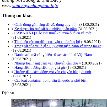
www.
vanchuyenhanghoa.info
Thông tin khác
»
Cách đóng gói hàng dễ vỡ, đúng quy trình
(31.08.2021)
»
Xe được chở quá tải bao nhiêu phần trăm
(31.08.2021)
»
CẬP NHẬT] Các loại thuế khi mua ô tô cũ và mới
(31.08.2021)
»
Tìm hiểu các ưu điểm của vận tải đường bộ
(19.08.2021)
»
Trọng tải của xe là gì? Quy định hiện hành về trọng tải xe
(19.08.2021)
»
Danh sách mã vùng biển số xe các tỉnh ở Việt Nam
(19.08.2021)
»
Những loại hàng cấm vận chuyển cần chú ý
(19.08.2021)
»
Hàng siêu trường siêu trọng là gì?
(19.08.2021)
»
Hướng dẫn cách đóng gói vận chuyển hàng đi tỉnh
(19.08.2021)
»
Các loại container trong vận tải quốc tế phổ biến
(16.08.2021)
Dịch vụ