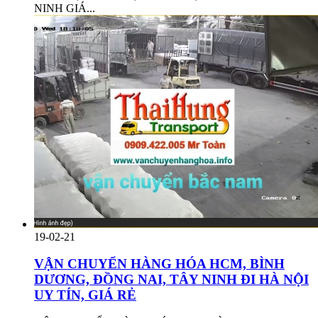
NINH GIÁ...
19-02-21
VẬN CHUYỂN HÀNG HÓA HCM, BÌNH
DƯƠNG, ĐỒNG NAI, TÂY NINH ĐI HÀ NỘI
UY TÍN, GIÁ RẺ