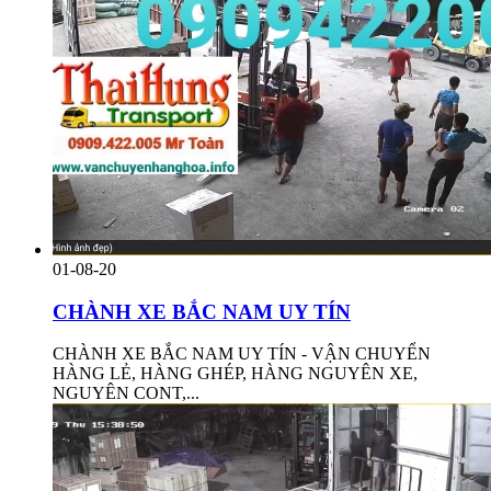
01-08-20
CHÀNH XE BẮC NAM UY TÍN
CHÀNH XE BẮC NAM UY TÍN - VẬN CHUYỂN
HÀNG LẺ, HÀNG GHÉP, HÀNG NGUYÊN XE,
NGUYÊN CONT,...