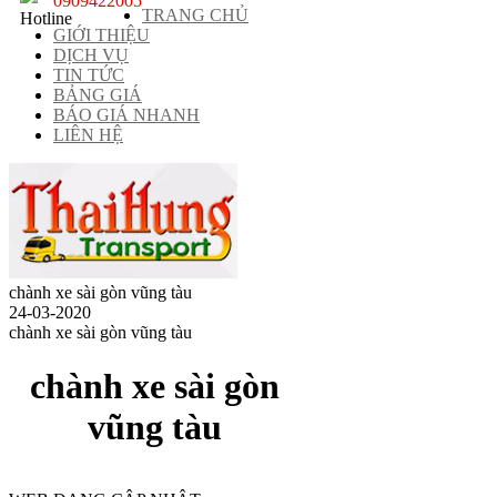
0909422005
TRANG CHỦ
GIỚI THIỆU
DỊCH VỤ
TIN TỨC
BẢNG GIÁ
BÁO GIÁ NHANH
LIÊN HỆ
chành xe sài gòn vũng tàu
24-03-2020
chành xe sài gòn vũng tàu
chành xe sài gòn
vũng tàu