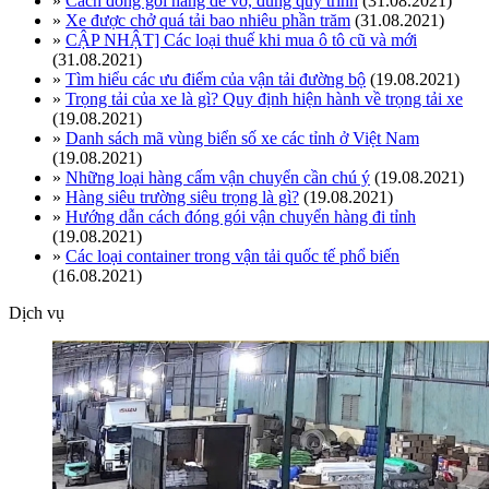
»
Cách đóng gói hàng dễ vỡ, đúng quy trình
(31.08.2021)
»
Xe được chở quá tải bao nhiêu phần trăm
(31.08.2021)
»
CẬP NHẬT] Các loại thuế khi mua ô tô cũ và mới
(31.08.2021)
»
Tìm hiểu các ưu điểm của vận tải đường bộ
(19.08.2021)
»
Trọng tải của xe là gì? Quy định hiện hành về trọng tải xe
(19.08.2021)
»
Danh sách mã vùng biển số xe các tỉnh ở Việt Nam
(19.08.2021)
»
Những loại hàng cấm vận chuyển cần chú ý
(19.08.2021)
»
Hàng siêu trường siêu trọng là gì?
(19.08.2021)
»
Hướng dẫn cách đóng gói vận chuyển hàng đi tỉnh
(19.08.2021)
»
Các loại container trong vận tải quốc tế phổ biến
(16.08.2021)
Dịch vụ