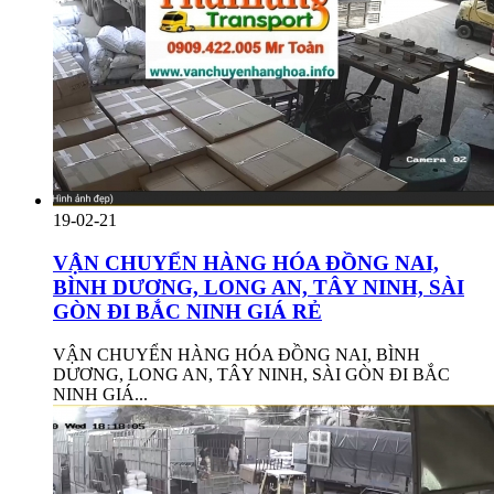
19-02-21
VẬN CHUYỂN HÀNG HÓA ĐỒNG NAI,
BÌNH DƯƠNG, LONG AN, TÂY NINH, SÀI
GÒN ĐI BẮC NINH GIÁ RẺ
VẬN CHUYỂN HÀNG HÓA ĐỒNG NAI, BÌNH
DƯƠNG, LONG AN, TÂY NINH, SÀI GÒN ĐI BẮC
NINH GIÁ...