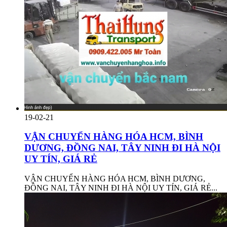
19-02-21
VẬN CHUYỂN HÀNG HÓA HCM, BÌNH
DƯƠNG, ĐỒNG NAI, TÂY NINH ĐI HÀ NỘI
UY TÍN, GIÁ RẺ
VẬN CHUYỂN HÀNG HÓA HCM, BÌNH DƯƠNG,
ĐỒNG NAI, TÂY NINH ĐI HÀ NỘI UY TÍN, GIÁ RẺ...