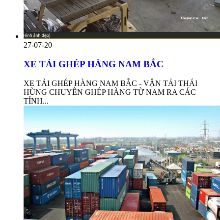
27-07-20
XE TẢI GHÉP HÀNG NAM BẮC
XE TẢI GHÉP HÀNG NAM BẮC - VẬN TẢI THÁI
HÙNG CHUYÊN GHÉP HÀNG TỪ NAM RA CÁC
TỈNH...