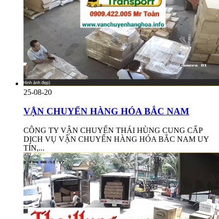
25-08-20
VẬN CHUYỂN HÀNG HÓA BẮC NAM
CÔNG TY VẬN CHUYỂN THÁI HÙNG CUNG CẤP
DỊCH VỤ VẬN CHUYỂN HÀNG HÓA BẮC NAM UY
TÍN,...