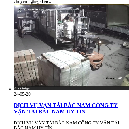
chuyển nghiệp Bắc...
24-05-20
DỊCH VỤ VẬN TẢI BẮC NAM CÔNG TY
VẬN TẢI BẮC NAM UY TÍN
DỊCH VỤ VẬN TẢI BẮC NAM CÔNG TY VẬN TẢI
BẮC NAM UY TÍN