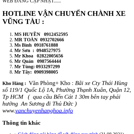
WEB ĐANG CẬP NHẬT......
HOTLINE VẬN CHUYỂN CHÀNH XE
VŨNG TÀU :
MS HUYỀN 0912452595
MR TOÀN 0932702666
Ms Bình 0918761888
Mr Sơn : 0948527975
Mr Khoa 02822005656
Mr Quán 0987564444
Mr Tùng: 0933297299
Mr Tây: 0909398005
Văn Phòng+ Kho :
Bãi xe Cty Thái Hùng
Kho Hàng :
số 119/1 Quốc Lộ 1A, Phường Thạnh Xuân, Quận 12,
Tp HCM ( qua cầu Bến Cát 1 30m bên tay phải
hướng An Sương đi Thủ Đức )
www.
vanchuyenhanghoa.info
Thông tin khác