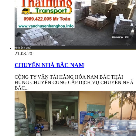
21-08-20
CHUYỂN NHÀ BẮC NAM
CÔNG TY VẬN TẢI HÀNG HÓA NAM BẮC THÁI
HÙNG CHUYÊN CUNG CẤP DỊCH VỤ CHUYỂN NHÀ
BẮC...