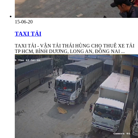
15-06-20
TAXI TẢI
TAXI TẢI - VẬN TẢI THÁI HÙNG CHO THUÊ XE TẢI
TP HCM, BÌNH DƯƠNG, LONG AN, ĐỒNG NAI ...