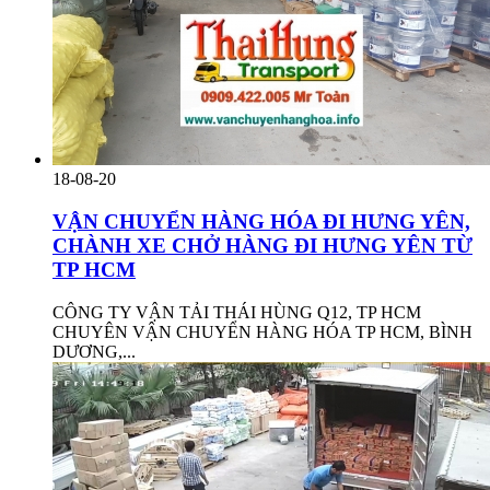
18-08-20
VẬN CHUYỂN HÀNG HÓA ĐI HƯNG YÊN,
CHÀNH XE CHỞ HÀNG ĐI HƯNG YÊN TỪ
TP HCM
CÔNG TY VẬN TẢI THÁI HÙNG Q12, TP HCM
CHUYÊN VẬN CHUYỂN HÀNG HÓA TP HCM, BÌNH
DƯƠNG,...