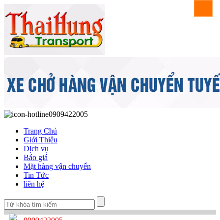
0909422005
Trang Chủ
Giới Thiệu
Dịch vụ
Báo giá
Mặt hàng vận chuyển
Tin Tức
liên hệ