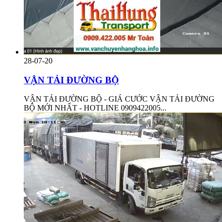
28-07-20
VẬN TẢI ĐƯỜNG BỘ
VẬN TẢI ĐƯỜNG BỘ - GIÁ CƯỚC VẬN TẢI ĐƯỜNG
BỘ MỚI NHẤT - HOTLINE 0909422005...