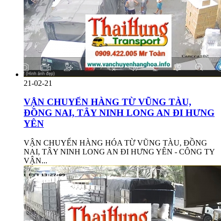
21-02-21
VẬN CHUYỂN HÀNG TỪ VŨNG TÀU,
ĐỒNG NAI, TÂY NINH LONG AN ĐI HƯNG
YÊN
VẬN CHUYỂN HÀNG HÓA TỪ VŨNG TÀU, ĐỒNG
NAI, TÂY NINH LONG AN ĐI HƯNG YÊN - CÔNG TY
VẬN...