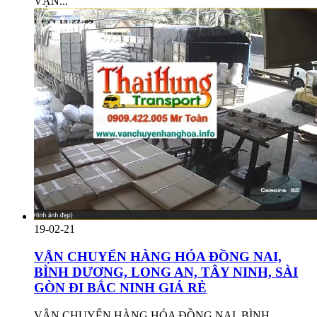
VẬN...
19-02-21
VẬN CHUYỂN HÀNG HÓA ĐỒNG NAI,
BÌNH DƯƠNG, LONG AN, TÂY NINH, SÀI
GÒN ĐI BẮC NINH GIÁ RẺ
VẬN CHUYỂN HÀNG HÓA ĐỒNG NAI, BÌNH