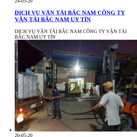
24-05-20
DỊCH VỤ VẬN TẢI BẮC NAM CÔNG TY
VẬN TẢI BẮC NAM UY TÍN
DỊCH VỤ VẬN TẢI BẮC NAM CÔNG TY VẬN TẢI
BẮC NAM UY TÍN
20-05-20