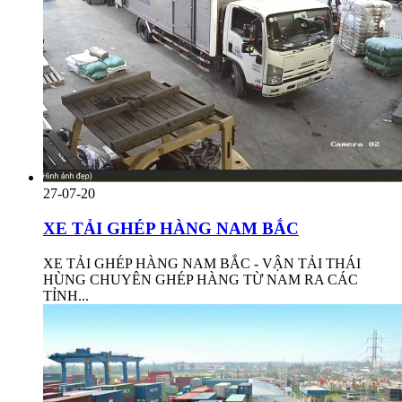
27-07-20
XE TẢI GHÉP HÀNG NAM BẮC
XE TẢI GHÉP HÀNG NAM BẮC - VẬN TẢI THÁI
HÙNG CHUYÊN GHÉP HÀNG TỪ NAM RA CÁC
TỈNH...