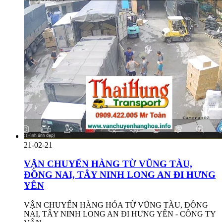
21-02-21
VẬN CHUYỂN HÀNG TỪ VŨNG TÀU,
ĐỒNG NAI, TÂY NINH LONG AN ĐI HƯNG
YÊN
VẬN CHUYỂN HÀNG HÓA TỪ VŨNG TÀU, ĐỒNG
NAI, TÂY NINH LONG AN ĐI HƯNG YÊN - CÔNG TY