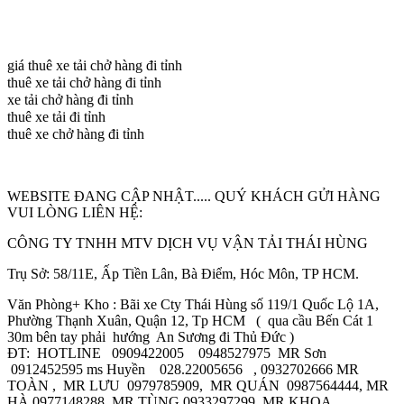
giá thuê xe tải chở hàng đi tỉnh
thuê xe tải chở hàng đi tỉnh
xe tải chở hàng đi tỉnh
thuê xe tải đi tỉnh
thuê xe chở hàng đi tỉnh
WEBSITE ĐANG CẬP NHẬT..... QUÝ KHÁCH GỬI HÀNG
VUI LÒNG LIÊN HỆ:
CÔNG TY TNHH MTV DỊCH VỤ VẬN TẢI THÁI HÙNG
Trụ Sở: 58/11E, Ấp Tiền Lân, Bà Điểm, Hóc Môn, TP HCM.
Văn Phòng+ Kho : Bãi xe Cty Thái Hùng số 119/1 Quốc Lộ 1A,
Phường Thạnh Xuân, Quận 12, Tp HCM ( qua cầu Bến Cát 1
30m bên tay phải hướng An Sương đi Thủ Đức )
ĐT: HOTLINE 0909422005 0948527975 MR Sơn
0912452595 ms Huyền 028.22005656 , 0932702666 MR
TOÀN , MR LƯU 0979785909, MR QUÁN 0987564444, MR
HÀ 0977148288, MR TÙNG 0933297299, MR KHOA