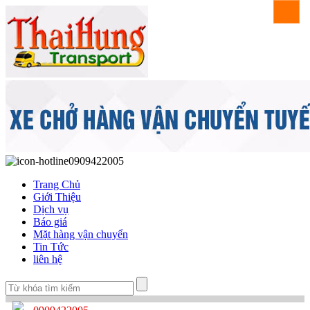
0909422005
Trang Chủ
Giới Thiệu
Dịch vụ
Báo giá
Mặt hàng vận chuyển
Tin Tức
liên hệ