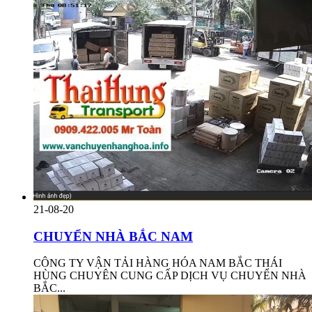
21-08-20
CHUYỂN NHÀ BẮC NAM
CÔNG TY VẬN TẢI HÀNG HÓA NAM BẮC THÁI
HÙNG CHUYÊN CUNG CẤP DỊCH VỤ CHUYỂN NHÀ
BẮC...