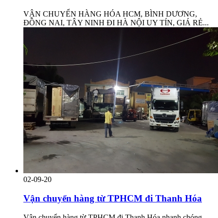
VẬN CHUYỂN HÀNG HÓA HCM, BÌNH DƯƠNG,
ĐỒNG NAI, TÂY NINH ĐI HÀ NỘI UY TÍN, GIÁ RẺ...
02-09-20
Vận chuyển hàng từ TPHCM đi Thanh Hóa
Vận chuyển hàng từ TPHCM đi Thanh Hóa nhanh chóng,