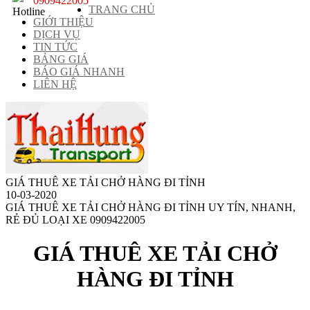
0909422005
TRANG CHỦ
GIỚI THIỆU
DỊCH VỤ
TIN TỨC
BẢNG GIÁ
BÁO GIÁ NHANH
LIÊN HỆ
GIÁ THUÊ XE TẢI CHỞ HÀNG ĐI TỈNH
10-03-2020
GIÁ THUÊ XE TẢI CHỞ HÀNG ĐI TỈNH UY TÍN, NHANH,
RẺ ĐỦ LOẠI XE 0909422005
GIÁ THUÊ XE TẢI CHỞ
HÀNG ĐI TỈNH