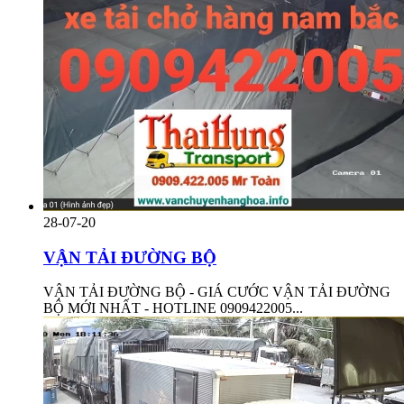
28-07-20
VẬN TẢI ĐƯỜNG BỘ
VẬN TẢI ĐƯỜNG BỘ - GIÁ CƯỚC VẬN TẢI ĐƯỜNG
BỘ MỚI NHẤT - HOTLINE 0909422005...