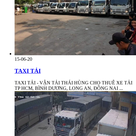
15-06-20
TAXI TẢI
TAXI TẢI - VẬN TẢI THÁI HÙNG CHO THUÊ XE TẢI
TP HCM, BÌNH DƯƠNG, LONG AN, ĐỒNG NAI ...