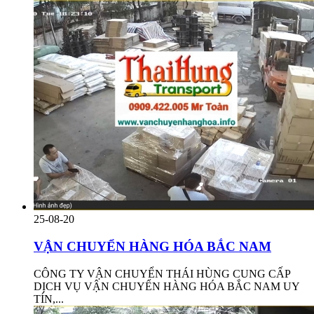
25-08-20
VẬN CHUYỂN HÀNG HÓA BẮC NAM
CÔNG TY VẬN CHUYỂN THÁI HÙNG CUNG CẤP
DỊCH VỤ VẬN CHUYỂN HÀNG HÓA BẮC NAM UY
TÍN,...