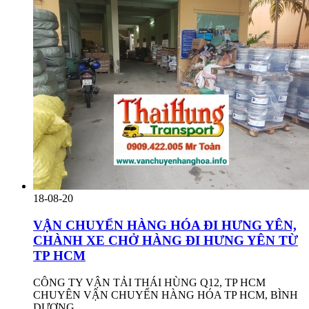
18-08-20
VẬN CHUYỂN HÀNG HÓA ĐI HƯNG YÊN,
CHÀNH XE CHỞ HÀNG ĐI HƯNG YÊN TỪ
TP HCM
CÔNG TY VẬN TẢI THÁI HÙNG Q12, TP HCM
CHUYÊN VẬN CHUYỂN HÀNG HÓA TP HCM, BÌNH
DƯƠNG,...