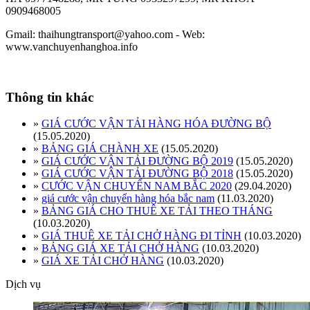
0909468005
Gmail: thaihungtransport@yahoo.com - Web:
www.vanchuyenhanghoa.info
Thông tin khác
»
GIÁ CƯỚC VẬN TẢI HÀNG HÓA ĐƯỜNG BỘ
(15.05.2020)
»
BẢNG GIÁ CHÀNH XE
(15.05.2020)
»
GIÁ CƯỚC VẬN TẢI ĐƯỜNG BỘ 2019
(15.05.2020)
»
GIÁ CƯỚC VẬN TẢI ĐƯỜNG BỘ 2018
(15.05.2020)
»
CƯỚC VẬN CHUYỂN NAM BẮC 2020
(29.04.2020)
»
giá cước vận chuyển hàng hóa bắc nam
(11.03.2020)
»
BẢNG GIÁ CHO THUÊ XE TẢI THEO THÁNG
(10.03.2020)
»
GIÁ THUÊ XE TẢI CHỞ HÀNG ĐI TỈNH
(10.03.2020)
»
BẢNG GIÁ XE TẢI CHỞ HÀNG
(10.03.2020)
»
GIÁ XE TẢI CHỞ HÀNG
(10.03.2020)
Dịch vụ