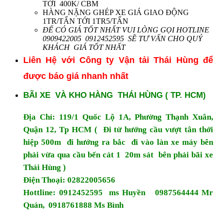
TỚI 400K/ CBM
HÀNG NẶNG GHÉP XE GIÁ GIAO ĐỘNG
1TR/TẤN TỚI 1TR5/TẤN
ĐỂ CÓ GIÁ TỐT NHẤT VUI LÒNG GỌI HOTLINE
0909422005 0912452595 SẼ TƯ VẤN CHO QUÝ
KHÁCH GIÁ TỐT NHẤT
Liên Hệ với Công ty Vận tải Thái Hùng để
được báo giá nhanh nhất
BÃI XE VÀ KHO HÀNG THÁI HÙNG ( TP. HCM)
Địa Chỉ: 119/1 Quốc Lộ 1A, Phường Thạnh Xuân,
Quận 12, Tp HCM ( Đi từ hướng cầu vượt tân thới
hiệp 500m đi hướng ra bắc đi vào làn xe máy bên
phải vừa qua cầu bến cát 1 20m sát bên phải bãi xe
Thái Hùng )
Điện Thoại: 02822005656
Hottline:
0912452595 ms Huyền 0987564444 Mr
Quán, 0918761888 Ms Bình