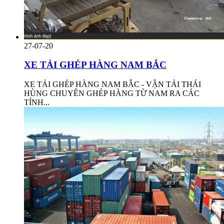
27-07-20
XE TẢI GHÉP HÀNG NAM BẮC
XE TẢI GHÉP HÀNG NAM BẮC - VẬN TẢI THÁI
HÙNG CHUYÊN GHÉP HÀNG TỪ NAM RA CÁC
TỈNH...